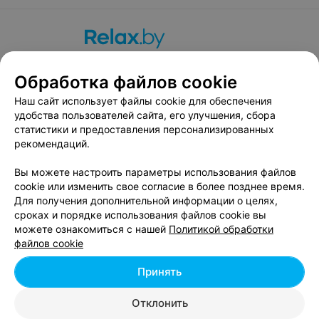
О проекте
Новости проекта
Размещение рекламы
Обработка файлов cookie
Вакансии
Публичный договор
Способы оплаты
Публичный договор по использованию сервиса
Наш сайт использует файлы cookie для обеспечения
«Афиша»
удобства пользователей сайта, его улучшения, сбора
статистики и предоставления персонализированных
Пользовательское соглашение
рекомендаций.
Написать в поддержку
Вы можете настроить параметры использования файлов
Связаться по вопросам сотрудничества
cookie или изменить свое согласие в более позднее время.
Написать руководителю relax.by
Для получения дополнительной информации о целях,
Персональные настройки cookie
сроках и порядке использования файлов cookie вы
можете ознакомиться с нашей
Политикой обработки
Обработка персональных данных
файлов cookie
Принять
© 2026 ООО «Артокс Лаб», УНП 191700409, регистрирующий орган -
Отклонить
Минский горисполком
| 220012, Республика Беларусь, г. Минск,
улица Толбухина, 2, пом. 16 | info@relax.by