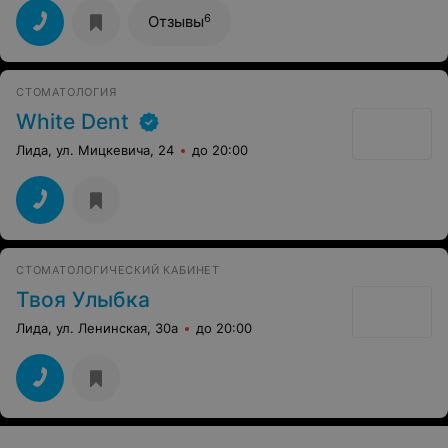
терпение,а также администратора Пуйдак Татьяну
Генриховну – за отзывчивость,желание помочь и
6
Отзывы
просто за доброту.Огромное Вам спасибо!
СТОМАТОЛОГИЯ
White Dent
Лида, ул. Мицкевича, 24
до 20:00
СТОМАТОЛОГИЧЕСКИЙ КАБИНЕТ
Твоя Улыбка
Лида, ул. Ленинская, 30а
до 20:00