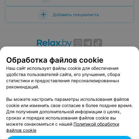
Добавить специалиста
О проекте
Новости проекта
Размещение рекламы
Обработка файлов cookie
Вакансии
Публичный договор
Способы оплаты
Наш сайт использует файлы cookie для обеспечения
Публичный договор по использованию сервиса
удобства пользователей сайта, его улучшения, сбора
«Афиша»
статистики и предоставления персонализированных
Пользовательское соглашение
рекомендаций.
Написать в поддержку
Вы можете настроить параметры использования файлов
Связаться по вопросам сотрудничества
cookie или изменить свое согласие в более позднее время.
Написать руководителю relax.by
Для получения дополнительной информации о целях,
сроках и порядке использования файлов cookie вы
Персональные настройки cookie
можете ознакомиться с нашей
Политикой обработки
Обработка персональных данных
файлов cookie