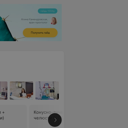
и +
Конусно-лучевая томография
Конусно-
и)
челюсти (КЛКТ)
компьюте
одного с