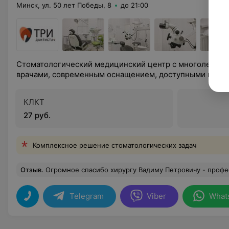
Минск, ул. 50 лет Победы, 8
до 21:00
Стоматологический медицинский центр с многолетней
врачами, современным оснащением, доступными цена
КЛКТ
27 руб.
Комплексное решение стоматологических задач
Отзыв
.
Огромное спасибо хирургу Вадиму Петровичу - профессионал своего дела и просто замечательный человек!!! Пришла к нему за консультацией - ушла без 8-ки, которую жутко боялась удалять, а заняло всё не более пол минуты... Побольше бы таких врачей!!! Настра
Telegram
Viber
What