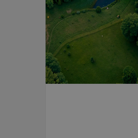
лучевая
КЛКТ одной челюсти
рная томография
(верхней с захватом пазух) с
егмента (область 3
записью на диск