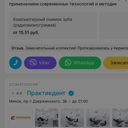
применением современных технологий и методик
Компьютерный снимок зуба
(радиовизиограмма)
от 15,51 руб.
Отзыв
.
Замечательный коллектив! Протезировалась у Кириковича Геннадия Степановича, осталась очень довольна, очень обаятельный, приятный и х
Viber
WhatsApp
Записат
СТОМАТОЛОГИЯ
Практикдент
4.0
Минск, пр-т Дзержинского, 3Б
до 21:00