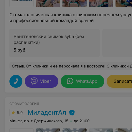
Стоматологическая клиника с широким перечнем услу
и профессиональной командой врачей
Рентгеновский снимок зуба (без
распечатки)
5 руб.
Отзыв
.
От клиники и её персонала я в восторге! С клиникой Дента Смайл у нас история длинная. Кратко опишу для неопытных мам, как я) в 5 лет сыну заболел зуб, пошли лечить в свою поликлинику (это был кошмар и для сына и для меня) в итоге через 2 месяца снова болит этот зуб. В этот раз пошли в Дента Смайл. Были на приёме у Екатерины Ивановны, но после ужасного предыдущего опыта, сын не дался лечиться, и Екатерина Ивановна посоветовала мне не мучить сына, а лечить через сон. Что я и сделала. Такое лечение очень дорогое и не безвредное. И спустя год-полтора мы однозначно с сыном идём в Дента Смайл, где нас снова встречает с радостью администратор клиники и Екатерина Ивановна 
Viber
WhatsApp
Записат
СТОМАТОЛОГИЯ
МиладентАл
5.0
Минск, пр-т Дзержинского, 15
до 21:00