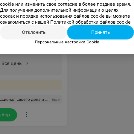
cookie или изменить свое согласие в более позднее время.
Для получения дополнительной информации о целях,
сроках и порядке использования файлов cookie вы можете
ознакомиться с нашей
Политикой обработки файлов cookie
Отклонить
Принять
 историей, опытными
Персональные настройки Cookie
ми.
Все цены
иваюсь на удаление более сложной 8-ки... Мысли пойти к кому-то другому улетучились после знакомства с ним!
Еще
sApp