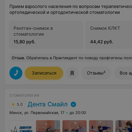
Прием взрослого населения по вопросам терапевтичес
ортопедической и ортодонтической стоматологии
Рентген-снимок в
Снимок КЛКТ
стоматологии
15,80 руб.
44,42 руб.
Отзыв
.
Обратилась в Практикдент по поводу профгигены полости рта.Уютная стоматология,вежливая администратор, компетентная и так
4
Записаться
Отзывы
Все а
СТОМАТОЛОГИЯ
Дента Смайл
5.0
Минск, ул. Первомайская, 17
до 20:00