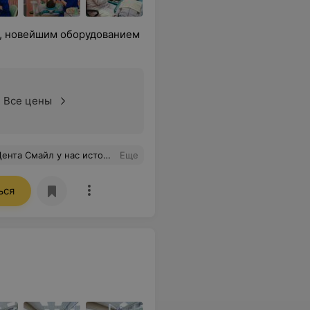
г, новейшим оборудованием
Все цены
находит подход к моему сыну Тимуру! И мы начинаем лечить его зубы! Залечили 5 зубов без уколов и наркоза! Сын с радостью шел на каждый последующий прием к Екатерине Ивановне! Огромное спасибо за профессиональный подход, за компетентность, за желание помочь, за доброжелательность!
Еще
ься