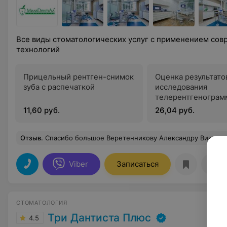
Все виды стоматологических услуг с применением сов
технологий
Прицельный рентген-снимок
Оценка результато
зуба с распечаткой
исследования
телерентгенограм
11,60 руб.
26,04 руб.
Отзыв
.
Спасибо большое Веретенникову Александру Викторовичу. Он вернул мне улыбку, а с ней и радость жизни. Он отличный стоматолог-ортопед. Зубы хоть и вставные, но как свои, сидят и смотрятся. Всю работу врач выпол
Viber
Записаться
Отз
СТОМАТОЛОГИЯ
Три Дантиста Плюс
4.5