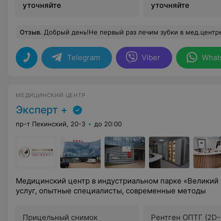
сканирования
уточняйте
уточняйте
Отзыв
.
Добрый день!Не первый раз лечим зубки в мед.центре на Неманской улице,всегда доброжелательное и отзывчивое отношение,все по порядку расскажу о начала лечения,состояния пациента и теперь уже не 
Telegram
Viber
What
МЕДИЦИНСКИЙ ЦЕНТР
Эксперт +
пр-т Пекинский, 20-3
до 20:00
Медицинский центр в индустриальном парке «Великий 
услуг, опытные специалисты, современные методы
Прицельный снимок
Рентген ОПТГ (2D-