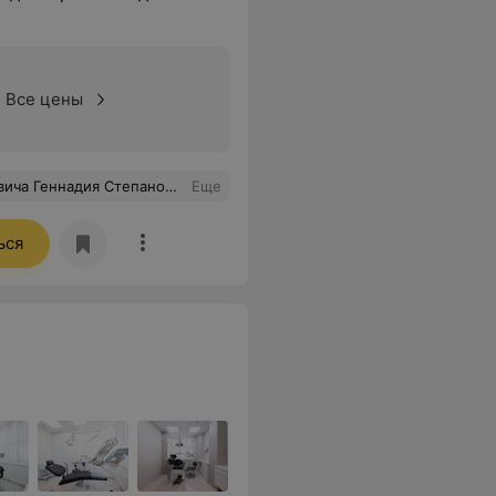
Все цены
ороший специалист своего дела. Клиника чистая и уютная.
Еще
ься