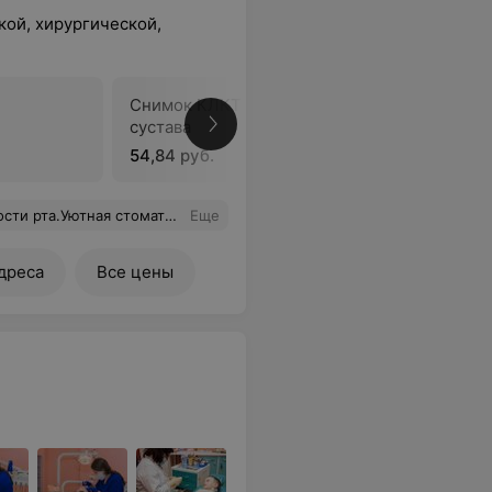
кой, хирургической,
Снимок КЛКТ с захватом ВНЧ
сустава
В
54,84 руб.
тичная доктор!Всем осталась довольна!!!!Спасибо !!!
Еще
дреса
Все цены