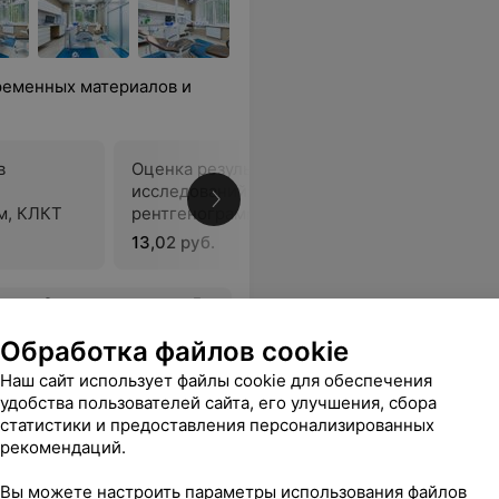
ременных материалов и
в
Оценка результатов
исследований: дентальных
В
м, КЛКТ
рентгенограмм, панорамных
(ортопантомограмм)
13,02 руб.
нял аккуратно, внимательно, безболезненно. Дал необходимые консультации. Спасибо большое!
Еще
Обработка файлов cookie
3
ывы
Все цены
Наш сайт использует файлы cookie для обеспечения
удобства пользователей сайта, его улучшения, сбора
статистики и предоставления персонализированных
рекомендаций.
Вы можете настроить параметры использования файлов