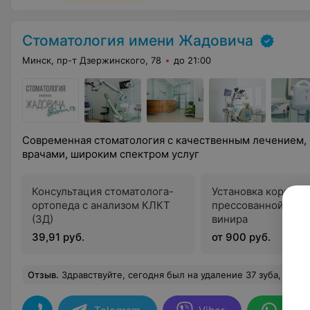
Стоматология имени Жадовича
Минск, пр-т Дзержинского, 78
до 21:00
Современная стоматология с качественным лечением
врачами, широким спектром услуг
Консультация стоматолога-
Установка коронки
ортопеда с анализом КЛКТ
прессованной кера
(3Д)
винира
39,91 руб.
от 900 руб.
Отзыв
.
Здравствуйте, сегодня был на удаление 37 зуба, врач хирург Шут С. С. Хотел сказать огромное спасибо вам и всему персаналу,из всех платных стоматологий где мне приходило