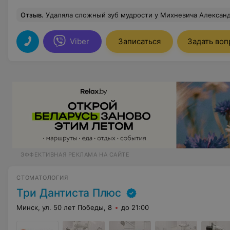
Отзыв
.
Удаляла сложный зуб мудрости у Михневича Александра Васильевича по рекомендации. Сказать, что я в восторге, ничего не сказать. Всё прошло быстро и абсолютно безболезненно. Доктор очень профессиональный, чуткий и заботливый! Персонал 
Viber
Записаться
Задать воп
ЭФФЕКТИВНАЯ РЕКЛАМА НА САЙТЕ
СТОМАТОЛОГИЯ
Три Дантиста Плюс
Минск, ул. 50 лет Победы, 8
до 21:00