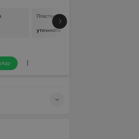
а
Пластмассовая коронка
Металлак
уточняйте
уточняйт
sApp