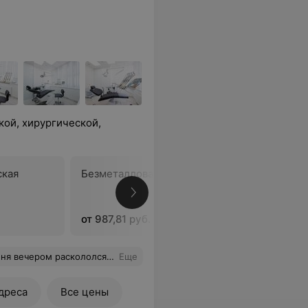
кой, хирургической,
ская
Безметалловая коронка
Коронка
металлок
импланта
от 987,81 руб.
от 1 098,
ем врачам, которые меня не ждали, но я пришла ))) Все поменяли свои планы и уделили время моей проблеме . Огромное спасибо администратору отдельно за отзывчивость и понимание. Успехов Вам и процветания
Еще
дреса
Все цены