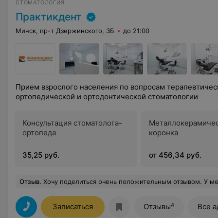
СТОМАТОЛОГИЯ
Практикдент
Минск, пр-т Дзержинского, 3Б
до 21:00
Прием взрослого населения по вопросам терапевтичес
ортопедической и ортодонтической стоматологии
Консультация стоматолога-
Металлокерамиче
ортопеда
коронка
35,25 руб.
от 456,34 руб.
Отзыв
.
Хочу поделиться очень положительным отзывом. У меня вечером раскололся зуб. Я звонила во все платные и дорогие стоматологические клиники. Ответ извините запись на два месяца . Всем было все равно на мою проблему . Когда я дозвонилась в эту клинику мне сразу предложили помощь и время для приема. Я очень ценю человеческое отношение, которого к сожалению осталось мало. Профессионализм - это в первую очередь внимание к пациенту и хотеть помочь. Очень благодарна вс
4
Записаться
Отзывы
Все а