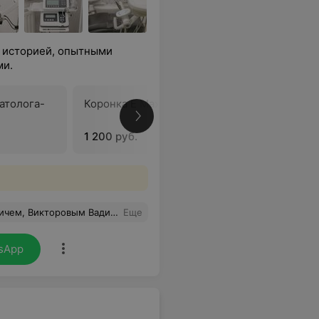
 историей, опытными
ми.
атолога-
Коронка E Max
Временна
1 200 руб.
160 руб.
е! Чудная атмосфера, доброе и чуткое отношени всех! Пусть все у вас будет хорошо!
Еще
sApp