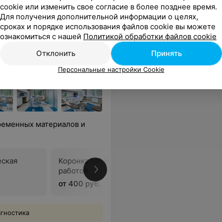
sApp
cookie или изменить свое согласие в более позднее время.
Для получения дополнительной информации о целях,
сроках и порядке использования файлов cookie вы можете
ознакомиться с нашей
Политикой обработки файлов cookie
Отклонить
Принять
Персональные настройки Cookie
ременных материалов и
еская
Коронка МК (одиночная) с
Коронка 
работой
работой
от 400 руб.
от 700 ру
агностика