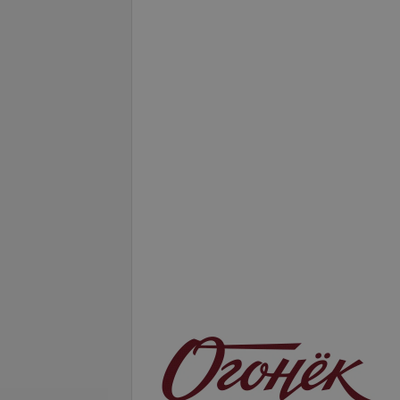
Безметалловая коронка на
ерамическая на
имплантате
те
17 руб.
от 1 221,67 руб.