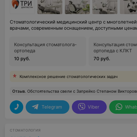
Стоматологический медицинский центр с многолетней
врачами, современным оснащением, доступными цена
Консультация стоматолога-
Консультация стом
ортопеда
ортопеда с КЛКТ
10 руб.
70 руб.
Комплексное решение стоматологических задач
Отзыв
.
Обстоятельства свели с Запрейко Степаном Викторовичем, Викторовым Вадимом Сергеевичем и Викторовой Валентиной Борисовной. Классные профессионалы и замечательные люди!Спасибо Вам огромно
Telegram
Viber
What
СТОМАТОЛОГИЯ