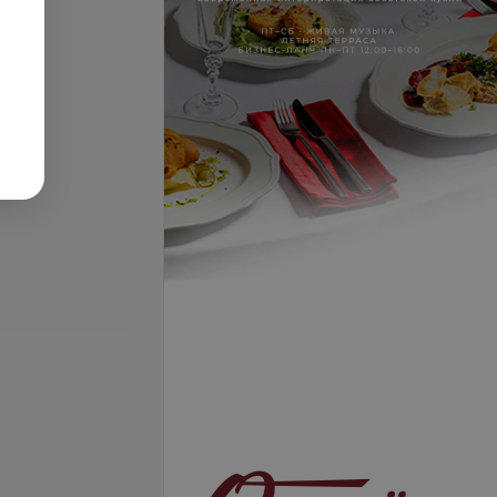
безметалловая с
Бюгельный протез
б.
от 800 руб.