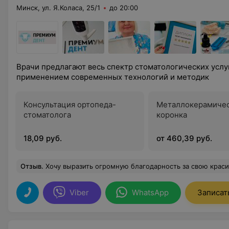
Минск, ул. Я.Коласа, 25/1
до 20:00
Врачи предлагают весь спектр стоматологических услуг
применением современных технологий и методик
Консультация ортопеда-
Металлокерамиче
стоматолога
коронка
18,09 руб.
от 460,39 руб.
Отзыв
.
Хочу выразить огромную благодарность за свою красивую улыбку замечательному врачу Геннадию Степановичу. Он настоящий профессионал своего дела: чуткий, заботливый, лечение проходило максимально комфортно и безболезненно. В клинике делала протезирование
Viber
WhatsApp
Записат