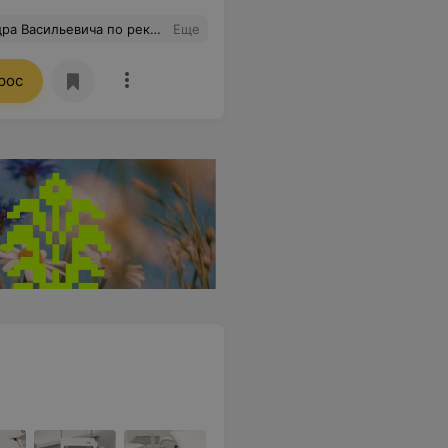
клиники просто чудо- помогут, подскажут, приободрят. Осталась очень довольна. Теперь только к ним!
Еще
рос