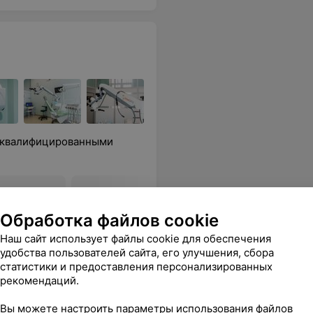
, квалифицированными
 из
Металлокерамическая
Металло
мики,
коронка
коронка 
Обработка файлов cookie
Наш сайт использует файлы cookie для обеспечения
от 420 руб.
от 799 ру
удобства пользователей сайта, его улучшения, сбора
статистики и предоставления персонализированных
сь быть, эта самая лучшая, в дальнейшем только туда и никуда больше!!!)
Еще
рекомендаций.
Вы можете настроить параметры использования файлов