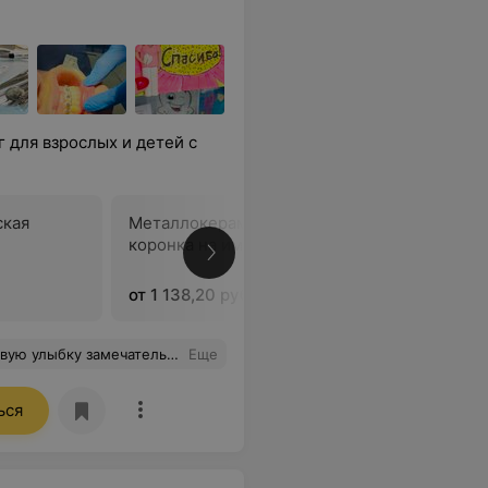
 для взрослых и детей с
ская
Металлокерамическая
Металло
коронка на импланте
коронка 
абатмент
от 1 138,20 руб.
от 1 138,
. Все сделано на высшем уровне. Обязательно буду рекомендовать знакомым и сама буду обращаться еще. Спасибо!
Еще
ься