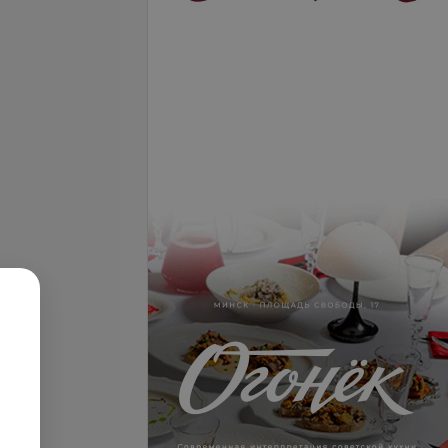
керамическая
Установка коронки
на импланте
безметалловой из диоксида
циркония
б.
от 810 руб.