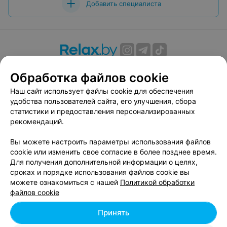
Добавить специалиста
О проекте
Новости проекта
Размещение рекламы
Обработка файлов cookie
Вакансии
Публичный договор
Способы оплаты
Наш сайт использует файлы cookie для обеспечения
Публичный договор по использованию сервиса
удобства пользователей сайта, его улучшения, сбора
«Афиша»
статистики и предоставления персонализированных
Пользовательское соглашение
рекомендаций.
Написать в поддержку
Вы можете настроить параметры использования файлов
Связаться по вопросам сотрудничества
cookie или изменить свое согласие в более позднее время.
Написать руководителю relax.by
Для получения дополнительной информации о целях,
сроках и порядке использования файлов cookie вы
Персональные настройки cookie
можете ознакомиться с нашей
Политикой обработки
Обработка персональных данных
файлов cookie
Принять