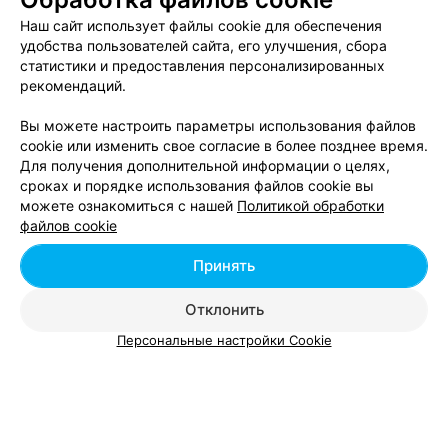
Фитобочка в Бобруйске
Наш сайт использует файлы cookie для обеспечения
удобства пользователей сайта, его улучшения, сбора
статистики и предоставления персонализированных
SPA в Бобруйске
рекомендаций.
Вы можете настроить параметры использования файлов
cookie или изменить свое согласие в более позднее время.
Для получения дополнительной информации о целях,
сроках и порядке использования файлов cookie вы
Добавить компанию
можете ознакомиться с нашей
Политикой обработки
файлов cookie
Добавить специалиста
Принять
Отклонить
Персональные настройки Cookie
О проекте
Новости проекта
Размещение рекламы
Вакансии
Публичный договор
Способы оплаты
Публичный договор по использованию сервиса