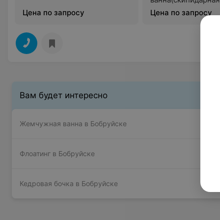
Цена по запросу
Цена по запросу
Вам будет интересно
Жемчужная ванна в Бобруйске
Флоатинг в Бобруйске
Кедровая бочка в Бобруйске