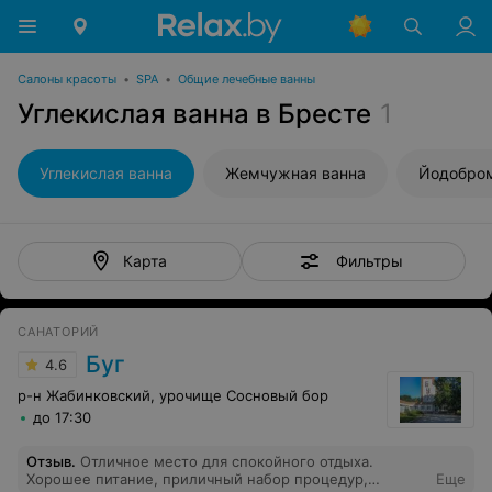
Салоны красоты
•
SPA
•
Общие лечебные ванны
Углекислая ванна в Бресте
1
Углекислая ванна
Жемчужная ванна
Йодобром
Фильтры
Карта
САНАТОРИЙ
Буг
4.6
р-н Жабинковский, урочище Сосновый бор
до 17:30
Отзыв
.
Отличное место для спокойного отдыха.
Хорошее питание, приличный набор процедур,
Еще