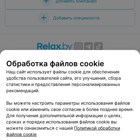
Добавить компанию
Добавить специалиста
О проекте
Новости проекта
Размещение рекламы
Обработка файлов cookie
Вакансии
Публичный договор
Способы оплаты
Наш сайт использует файлы cookie для обеспечения
Публичный договор по использованию сервиса
удобства пользователей сайта, его улучшения, сбора
«Афиша»
статистики и предоставления персонализированных
Пользовательское соглашение
рекомендаций.
Написать в поддержку
Вы можете настроить параметры использования файлов
Связаться по вопросам сотрудничества
cookie или изменить свое согласие в более позднее время.
Написать руководителю relax.by
Для получения дополнительной информации о целях,
сроках и порядке использования файлов cookie вы
Персональные настройки cookie
можете ознакомиться с нашей
Политикой обработки
Обработка персональных данных
файлов cookie