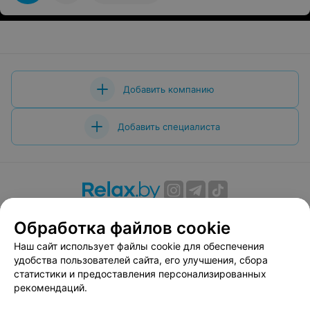
Добавить компанию
Добавить специалиста
О проекте
Новости проекта
Размещение рекламы
Обработка файлов cookie
Вакансии
Публичный договор
Способы оплаты
Наш сайт использует файлы cookie для обеспечения
Публичный договор по использованию сервиса
удобства пользователей сайта, его улучшения, сбора
«Афиша»
статистики и предоставления персонализированных
Пользовательское соглашение
рекомендаций.
Написать в поддержку