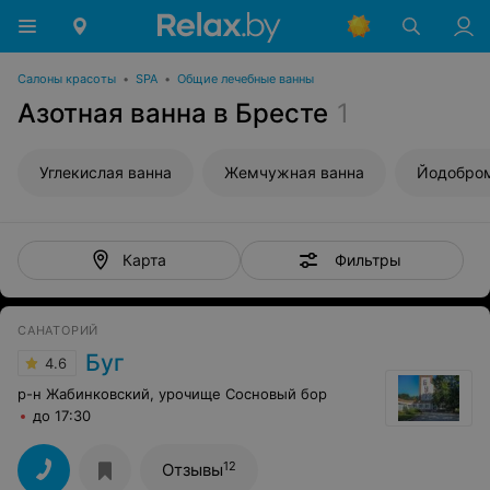
Салоны красоты
•
SPA
•
Общие лечебные ванны
Азотная ванна в Бресте
1
Углекислая ванна
Жемчужная ванна
Йодобром
Фильтры
Карта
САНАТОРИЙ
Буг
4.6
р-н Жабинковский, урочище Сосновый бор
до 17:30
12
Отзывы