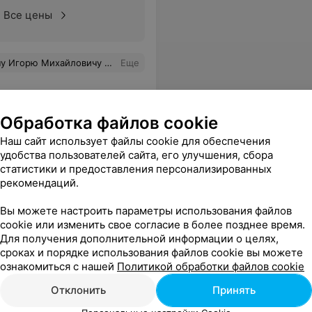
Все цены
о больнице положительное. Я счастлива, что обратилась в Брестскую областную больницу. Спасибо медицинским работникам больницы.
Еще
Обработка файлов cookie
Наш сайт использует файлы cookie для обеспечения
удобства пользователей сайта, его улучшения, сбора
статистики и предоставления персонализированных
рекомендаций.
Вы можете настроить параметры использования файлов
cookie или изменить свое согласие в более позднее время.
Все цены
Для получения дополнительной информации о целях,
сроках и порядке использования файлов cookie вы можете
ознакомиться с нашей
Политикой обработки файлов cookie
, сделать шашлык. Ну понимаю, если нужны дрова, шампуры - это может быть платно, но, если отдыхают со всем своим, то какие могут быть деньги??? Понимаю, если приехали люди посторонние отдохнуть, им и сдавайте беседки, а отдыхающим зачем? разве они мало уже заплатили? Но в остальном все отлично!!
Еще
Отклонить
Принять