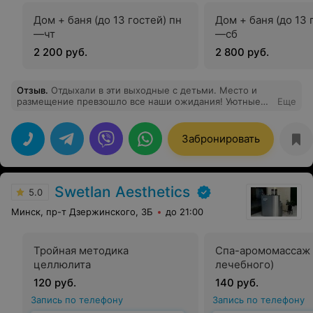
Дом + баня (до 13 гостей) пн
Дом + баня (до 13 
—чт
—сб
2 200 руб.
2 800 руб.
Отзыв
.
Отдыхали в эти выходные с детьми. Место и
размещение превзошло все наши ожидания! Уютные
Еще
комнаты оснащенные всем необходимым. Огромная
территория, озеро, детская площадка -это какая то
сказка! Обязательно вернемся когда выпадет снег, что
Забронировать
бы по париться в бане и полежать в джакузи на
открытом воздухе! Спасибо!
Swetlan Aesthetics
5.0
Минск, пр-т Дзержинского, 3Б
до 21:00
Тройная методика
Спа-аромомассаж 
целлюлита
лечебного)
120 руб.
140 руб.
Запись по телефону
Запись по телефону