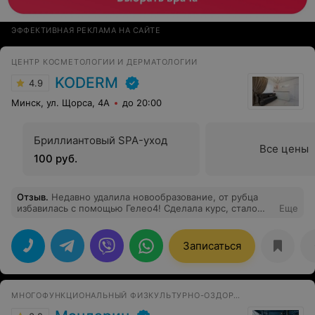
ЭФФЕКТИВНАЯ РЕКЛАМА НА САЙТЕ
ЦЕНТР КОСМЕТОЛОГИИ И ДЕРМАТОЛОГИИ
KODERM
4.9
Минск, ул. Щорса, 4А
до 20:00
Бриллиантовый SPA-уход
Все цены
100 руб.
Отзыв
.
Недавно удалила новообразование, от рубца
избавилась с помощью Гелео4! Сделала курс, стало
Еще
заметно лучше, возможно через время повторю еще
раз.
Записаться
МНОГОФУНКЦИОНАЛЬНЫЙ ФИЗКУЛЬТУРНО-ОЗДОРОВИТЕЛЬНЫЙ КОМПЛЕКС