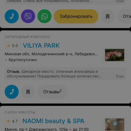
семьей. Очень все понравилось, особенно
Еще
потрясающая кухня. Насыщенная развлекательная
программа. Просторная баня с бассейном и джакузи,
то что нужно в зимние холода. Номера достаточно
Забронировать
Отз
простые, но уютные. Есть все необходимое для
проживания. Красивая природа, советую комплекс к
посещению, у нас в России таких мест и не встречал.
ЗАГОРОДНЫЙ КОМПЛЕКС
VILIYA PARK
5.0
Минская обл, Молодечненский р-н, Лебедевский с-с, 33
Круглосуточно
Отзыв
.
Шикарное место, отличная атмосфера и
обслуживание! Порадовало больше количество
Еще
развлечений. Отдельно выделю байдарки и теннис!
Рекомендую попробовать хлеб с маслицем и, конечно
же, местное пиво!)
2
Отзывы
САЛОН КРАСОТЫ
NAOMI beauty & SPA
4.7
Минск, пр-т Дзержинского, 125а
до 21:00