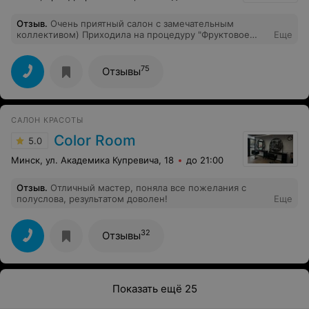
Отзыв
.
Очень приятный салон с замечательным
коллективом) Приходила на процедуру "Фруктовое
Еще
обновление", мастер Ирина поухаживала за моим
телом и лицом, расслабила и подняла настроение, за
что ей огромное спасибо) Бонусом после процедуры
75
Отзывы
можно насладиться кофе или чаем, очень приятно! Из
салона вышла с улыбкой на лице)
САЛОН КРАСОТЫ
Color Room
5.0
Минск, ул. Академика Купревича, 18
до 21:00
Отзыв
.
Отличный мастер, поняла все пожелания с
полуслова, результатом доволен!
Еще
32
Отзывы
Показать ещё 25