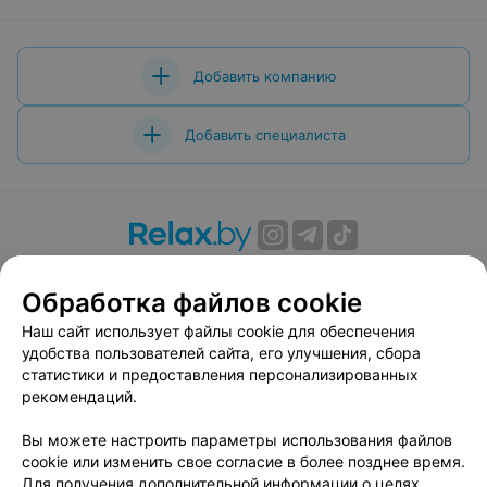
Добавить компанию
Добавить специалиста
О проекте
Новости проекта
Размещение рекламы
Обработка файлов cookie
Вакансии
Публичный договор
Способы оплаты
Публичный договор по использованию сервиса
Наш сайт использует файлы cookie для обеспечения
«Афиша»
удобства пользователей сайта, его улучшения, сбора
статистики и предоставления персонализированных
Пользовательское соглашение
рекомендаций.
Написать в поддержку
Вы можете настроить параметры использования файлов
Связаться по вопросам сотрудничества
cookie или изменить свое согласие в более позднее время.
Написать руководителю relax.by
Для получения дополнительной информации о целях,