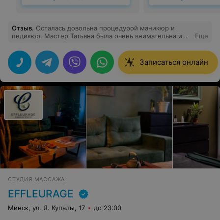
Отзыв
.
Осталась довольна процедурой маникюр и
педикюр. Мастер Татьяна была очень внимательна и
Еще
доброжелательна. Работала аккуратно и даже "не
заметно". Можно было забыть о том, что ты на
маникюре/педикюр. Уходовый массаж был приятным.
Записаться онлайн
Сама процедура прошла быстро, что немаловажно в
наше время.)
СТУДИЯ МАССАЖА
EFFLEURAGE
Минск, ул. Я. Купалы, 17
до 23:00