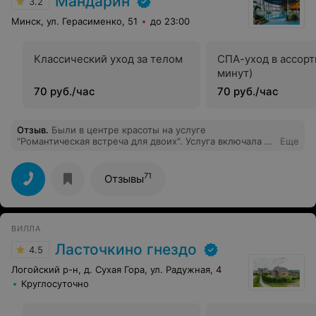
Мандарин
3.2
Минск, ул. Герасименко, 51
до 23:00
Классический уход за телом
СПА-уход в ассорт
минут)
70 руб./час
70 руб./час
Отзыв
.
Были в центре красоты на услуге
"Романтическая встреча для двоих". Услуга включала в
Еще
себя кедровую бочку, чаепитие и массажное кресло.
Всё было великолепно! Очень вежливый и приятный
персонал! При наступлении холодов и сезона простуд
71
Отзывы
процедура просто отличная, и цены доступные. Будем
ходить чаще и всем рекомендую.
ВИЛЛА
Ласточкино гнездо
4.5
Логойский р-н, д. Сухая Гора, ул. Радужная, 4
Круглосуточно