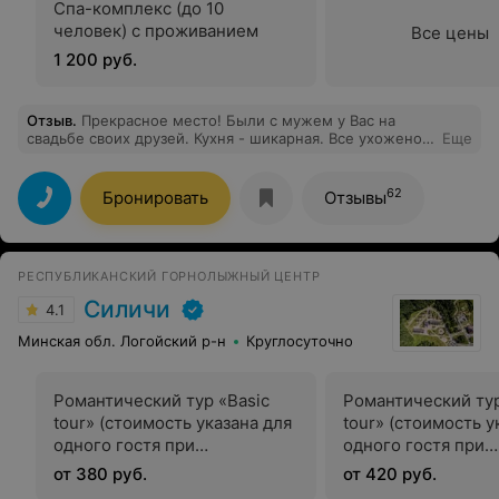
Спа-комплекс (до 10
человек) с проживанием
Все цены
1 200 руб.
Отзыв
.
Прекрасное место! Были с мужем у Вас на
свадьбе своих друзей. Кухня - шикарная. Все ухожено,
Еще
досмотрено. Будем вспоминать с радостью. Спасибо!
62
Бронировать
Отзывы
РЕСПУБЛИКАНСКИЙ ГОРНОЛЫЖНЫЙ ЦЕНТР
Силичи
4.1
Минская обл. Логойский р-н
Круглосуточно
Романтический тур «Basic
Романтический ту
tour» (стоимость указана для
tour» (стоимость у
одного гостя при
одного гостя при
двухместном размещении)
двухместном разм
от 380 руб.
от 420 руб.