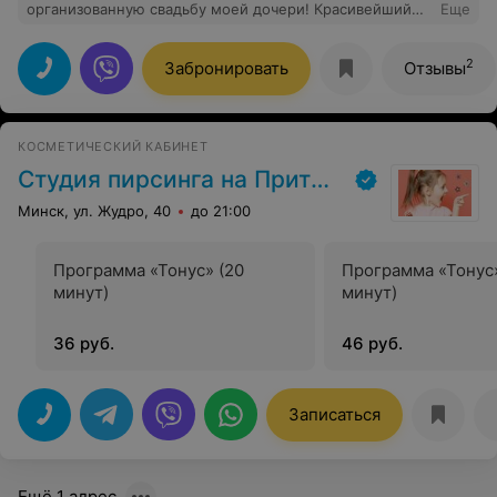
организованную свадьбу моей дочери! Красивейший
Еще
шатер и территория вокруг. Кухня великолепная,
понравилось всем гостям. Уровень обслуживания
персонала на высоте! Молодоженам был в подарок
2
Забронировать
Отзывы
предоставлен номер в этом отеле, огромный плюс и
бонус! Рекомендую всем парк Яркі, это будет
незабываемый праздник, как был у нас! Также
молодоженам был подарен именной сертификат на
КОСМЕТИЧЕСКИЙ КАБИНЕТ
бесплатное проживание на годовщину свадьбы.
Восторг!
Студия пирсинга на Притыцкого
Минск, ул. Жудро, 40
до 21:00
Программа «Тонус» (20
Программа «Тонус
минут)
минут)
36 руб.
46 руб.
Записаться
Ещё 1 адрес