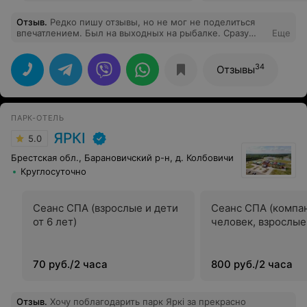
Отзыв
.
Редко пишу отзывы, но не мог не поделиться
впечатлением. Был на выходных на рыбалке. Сразу
Еще
вспоминается: клёв как на чёрных камнях. Именно так
было и на озере в Силичах. Клёв был отменный, да и
рыбка по размеру приятно удивила. Такого
34
Отзывы
удовольствия от рыбалки давно не получал и свежая
рыба на ужин была как раз кстати. жду с нетерпением
следующих выходных.
ПАРК-ОТЕЛЬ
ЯРКI
5.0
Брестская обл., Барановичский р-н, д. Колбовичи
Круглосуточно
Сеанс СПА (взрослые и дети
Сеанс СПА (компан
от 6 лет)
человек, взрослые
70 руб./2 часа
800 руб./2 часа
Отзыв
.
Хочу поблагодарить парк Яркі за прекрасно