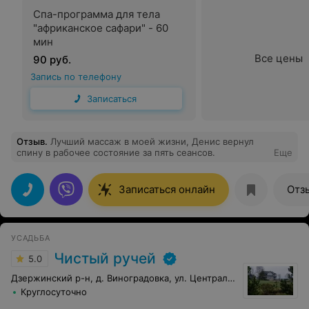
Спа-программа для тела
"африканское сафари" - 60
мин
Все цены
90 руб.
Запись по телефону
Записаться
Отзыв
.
Лучший массаж в моей жизни, Денис вернул
спину в рабочее состояние за пять сеансов.
Еще
Записаться онлайн
Отз
УСАДЬБА
Чистый ручей
5.0
Дзержинский р-н, д. Виноградовка, ул. Центральная, 14
Круглосуточно