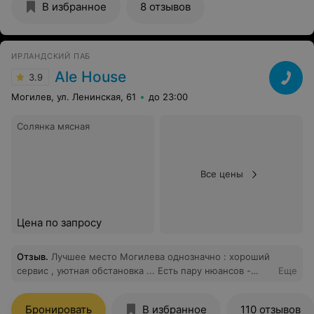
В избранное
8 отзывов
ИРЛАНДСКИЙ ПАБ
Ale House
3.9
Могилев, ул. Ленинская, 61
до 23:00
Солянка мясная
Все цены
Цена по запросу
Отзыв
.
Лучшее место Могилева однозначно : хороший
сервис , уютная обстановка ... Есть пару нюансов -
Еще
господа управляющие , купите Детский стульчик (он
не так уж дорого стоит )! Были у Вас 2 раза с
Бронировать
В избранное
110 отзывов
маленькой дочкой - очень неудобно ее все время