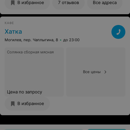
В избранное
7 отзывов
Все адреса
чаю! Неужели нельзя дешевеньких кружечек? Завтрак
-шведский стол,очень дорого. Ассортимент скорее к
обеду бы подошел. 80 тысяч белорусских рублей это
320 наших. Для завтрака очень много. Поблизости
КАФЕ
продовольственных магазинов нет. Телевизор очень
Хатка
древний,каналы белорусские и мало.
Могилев, пер. Чаплыгина, 8
до 23:00
Солянка сборная мясная
Все цены
Цена по запросу
В избранное