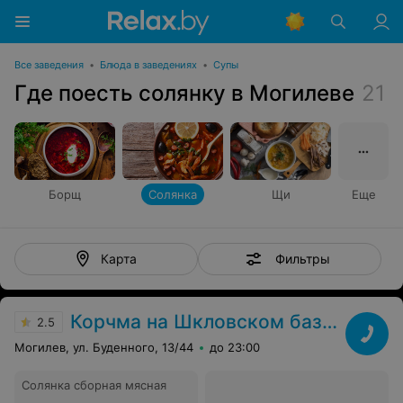
Все заведения
•
Блюда в заведениях
•
Супы
Где поесть солянку в Могилеве
21
Борщ
Солянка
Щи
Еще
Фильтры
Карта
Корчма на Шкловском базаре
2.5
Могилев, ул. Буденного, 13/44
до 23:00
Солянка сборная мясная