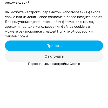
отсутствовало (ну, по крайней мере не заметил)
рекомендаций.
желание "развести" на "побольше денег". Персонал-
приятные ребята. Так что искренне спасибо им за
Вы можете настроить параметры использования файлов
свадьбу - и удачи.
cookie или изменить свое согласие в более позднее время.
Для получения дополнительной информации о целях,
Вам будет интересно
сроках и порядке использования файлов cookie вы
можете ознакомиться с нашей
Политикой обработки
файлов cookie
Борщ в Могилеве
Принять
Грибной суп в Могилеве
Отклонить
Персональные настройки Cookie
Где поесть Щи в Могилеве
Солянка - цена в Могилеве
Солянка «Знатная»
от 5 руб.