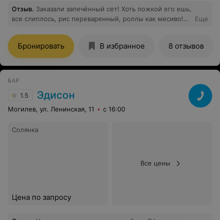
Отзыв
.
Заказали запечённый сет! Хоть ложкой его ешь,
все слиплось, рис переваренный, роллы как месиво!
Еще
На вкус еще ужаснее!
Бронировать
В избранное
8 отзывов
БАР
Эдисон
1.5
Могилев, ул. Ленинская, 11
с 16:00
Солянка
Все цены
Цена по запросу