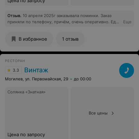
Цена по запросу
Отзыв
.
10 апреля 2025г заказывала поминки. Заказ
приняли по телефону, причём, очень оперативно. Еда
Еще
была свежей и вкусной, средний ценовой порог.
Домашняя обстановка. Не навязчивое обслуживание.
В избранное
1 отзыв
Спасибо большое
РЕСТОРАН
Винтаж
3.3
Могилев, ул. Первомайская, 29
до 00:00
Солянка «Знатная»
Все цены
Цена по запросу