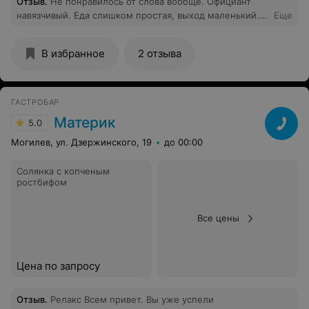
Отзыв
.
Не понравилось от слова вообще. Официант
навязчивый. Еда слишком простая, выход маленький.
Еще
Некоторых ингридентов (которые, к слову, входили в
большинство позиций в меню) не оказалось в
В избранное
2 отзыва
принципе. Не скажу, что заоблачно дорого, но на свою
стоимость точно не тянет. Интерьер слабый, столы не
удобные, чтобы за них сесть, нужно постоянно что-то
двигать, перемещать. Гардероба, комнаты для курения
ГАСТРОБАР
нет. Греческий салат, наверное, лучше приготовит
Материк
5.0
ребёнок. Очень дымно, воздух спертый до
невозможности.
Могилев, ул. Дзержинского, 19
до 00:00
Солянка с копченым
ростбифом
Все цены
Цена по запросу
Отзыв
.
Релакс Всем привет. Вы уже успели