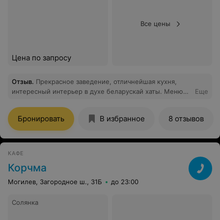
Все цены
Цена по запросу
Отзыв
.
Прекрасное заведение, отличнейшая кухня,
интересный интерьер в духе беларускай хаты. Меню
Еще
сделаны на белорусском языке, было бы еще
приятнее если бы официантка приветствовала гостей
Бронировать
В избранное
8 отзывов
на роднай мове и изменить контент вещающий по
телевизору в зале где бар, с русской попсовой музыки
на что-нибудь более соответствующее заведению
класса явно выше дешевого кафе.
КАФЕ
Корчма
Могилев, Загородное ш., 31Б
до 23:00
Солянка