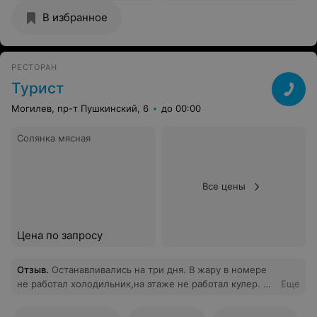
В избранное
РЕСТОРАН
Турист
Могилев, пр-т Пушкинский, 6
до 00:00
Солянка мясная
Все цены
Цена по запросу
Отзыв
.
Останавливались на три дня. В жару в номере
не работал холодильник,на этаже не работал кулер. В
Еще
номере дали чайник,сказали -не отключается.
Предложены стаканы- попробуй попить горяченького