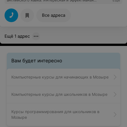
английского языка. Интересная и эффективная
Еще
программа, много фильмов. Очень интересные
учебники и пособия. Очень довольна преподавателем.
Главное в обучении на курсах не игнорировать
Все адреса
полученный материал и изучать все
вовремя,выполнять все домашние задания, и
обязательно будет положительный результат.
Ещё 1 адрес
Вам будет интересно
Компьютерные курсы для начинающих в Мозыре
Компьютерные курсы для школьников в Мозыре
Курсы программирования для школьников в
Мозыре