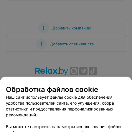
Добавить компанию
Добавить специалиста
О проекте
Новости проекта
Размещение рекламы
Обработка файлов cookie
Вакансии
Публичный договор
Способы оплаты
Публичный договор по использованию сервиса
Наш сайт использует файлы cookie для обеспечения
«Афиша»
удобства пользователей сайта, его улучшения, сбора
статистики и предоставления персонализированных
Пользовательское соглашение
рекомендаций.
Написать в поддержку
Вы можете настроить параметры использования файлов
Связаться по вопросам сотрудничества