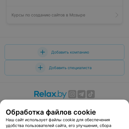
Курсы по созданию сайтов в Мозыре
Добавить компанию
Добавить специалиста
О проекте
Новости проекта
Размещение рекламы
Обработка файлов cookie
Вакансии
Публичный договор
Способы оплаты
Публичный договор по использованию сервиса
Наш сайт использует файлы cookie для обеспечения
«Афиша»
удобства пользователей сайта, его улучшения, сбора