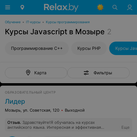
Обучение
•
IT-курсы
•
Курсы программирования
Курсы Javascript в Мозыре
2
Программирование С++
Курсы PHP
Курсы Jav
Фильтры
Карта
ОБРАЗОВАТЕЛЬНЫЙ ЦЕНТР
Лидер
Мозырь, ул. Советская, 120
Выходной
Отзыв
.
Здравствуйте!Я обучалась на курсах
английского языка. Интересная и эффективная
Еще
программа, много фильмов. Очень интересные