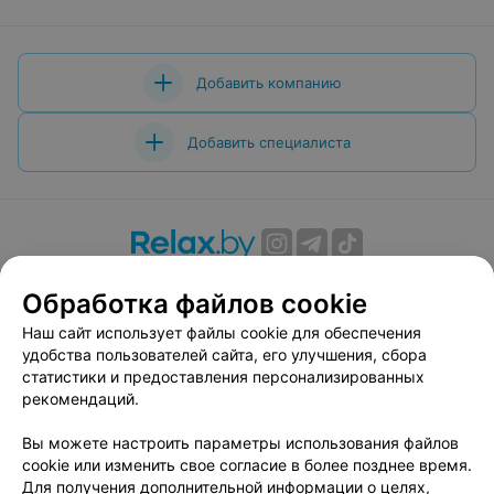
Добавить компанию
Добавить специалиста
О проекте
Новости проекта
Размещение рекламы
Обработка файлов cookie
Вакансии
Публичный договор
Способы оплаты
Наш сайт использует файлы cookie для обеспечения
Публичный договор по использованию сервиса
удобства пользователей сайта, его улучшения, сбора
«Афиша»
статистики и предоставления персонализированных
Пользовательское соглашение
рекомендаций.
Написать в поддержку
Вы можете настроить параметры использования файлов
Связаться по вопросам сотрудничества
cookie или изменить свое согласие в более позднее время.
Написать руководителю relax.by
Для получения дополнительной информации о целях,