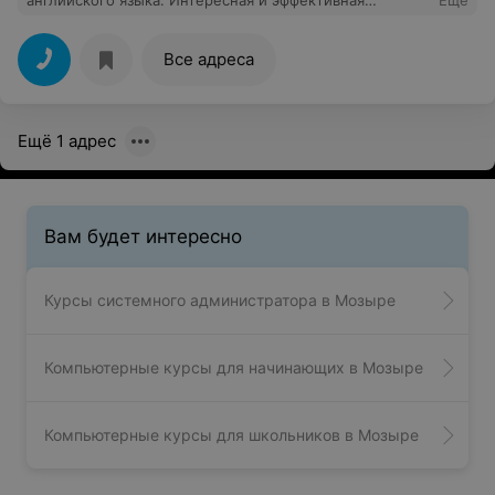
английского языка. Интересная и эффективная
Еще
программа, много фильмов. Очень интересные
учебники и пособия. Очень довольна преподавателем.
Главное в обучении на курсах не игнорировать
Все адреса
полученный материал и изучать все
вовремя,выполнять все домашние задания, и
обязательно будет положительный результат.
Ещё 1 адрес
Вам будет интересно
Курсы системного администратора в Мозыре
Компьютерные курсы для начинающих в Мозыре
Компьютерные курсы для школьников в Мозыре