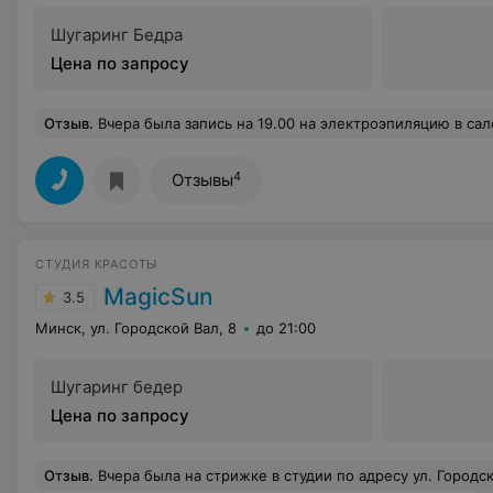
Шугаринг Бедра
Цена по запросу
Отзыв
.
Вчера была запись на 19.00 на электроэпиляцию в салон на проспекте Независимости.В 18.00 позвонила с сообщение о возможной задержке из- за сильного дождя. Выслушала воспитательную проповедь от сотрудника колл -центра о необходимости приезжать заранее, правда не уточнили – за час, два или еще ранее. В 18.20 мне перезвонил сотрудник центра с требованием отменить запись либо ехать к ним на метро (которого не было рядом), либо на общественном транспорте, который практически не ходил из-за сильного ливня, разговаривал сотрудник грубо, воспитывал как маленькую девочку. Дождь перетих в 18.30, я вызвала такси и мое опоздание составило бы максимум 5 мин, но з
4
Отзывы
СТУДИЯ КРАСОТЫ
MagicSun
3.5
Минск, ул. Городской Вал, 8
до 21:00
Шугаринг бедер
Цена по запросу
Отзыв
.
Вчера была на стрижке в студии по адресу ул. Городской Вал, 8 у мастера Екатерины. Спасибо! Сделали идеальную ровную форму для моих вол