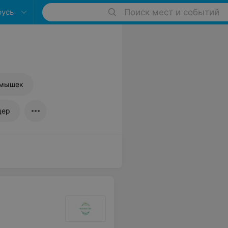
русь
Поиск мест и событий
дмышек
дер