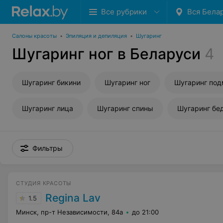
Все рубрики
Вся Бела
Салоны красоты
•
Эпиляция и депиляция
•
Шугаринг
Шугаринг ног в Беларуси
4
Шугаринг бикини
Шугаринг ног
Шугаринг по
Шугаринг лица
Шугаринг спины
Шугаринг бе
Фильтры
СТУДИЯ КРАСОТЫ
Regina Lav
1.5
Минск, пр-т Независимости, 84а
до 21:00