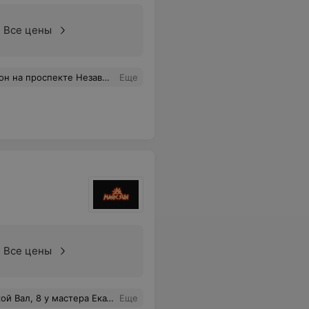
Все цены
апись была уже отменена. Я впервые сталкиваюсь с таким отношением к клиенту ( сама работаю в частном сервисе). Я за то, чтобы у мастеров не было простоев, но, к сожалению, форс-мажор никто не отменял. Подобная жадность и грубость сотрудников не лучшая реклама для бизнеса.
Еще
Все цены
ос, подсказали уход, который мне подходит. Вы просто феечка
Еще