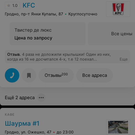
KFC
1.0
Гродно, пр-т Янки Купалы, 87
Круглосуточно
Твистер де люкс
Все цены
Цена по запросу
Отзыв
.
4 раза не доложили крылышки! Один из них,
когда из 16 не досчитался 4-х, т.е 12 поехал
Еще
разбираться. Мило извинились всунули картошку с
колой, бонусом и досвидос. Думал, что любитель
крылышек в из персонала, но когда не доложили на
200
Отзывы
Все адреса
Я.Купалы, подумал, что похоже на установку
персоналу такую. Не докладывать 1-2 крыла в
зависимости от количества. Других мыслей нет.
Советую заморочиться, но пересчитывать!
Ещё 2 адреса
КАФЕ
Шаурма #1
Гродно, ул. Ожешко, 47
до 23:00