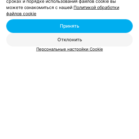
сроках и порядке использования файлов cookie вы
Гродно, ул. Горького, 91
до 23:00
можете ознакомиться с нашей
Политикой обработки
файлов cookie
Тортилья «Мега креветка»
Все цены
Принять
Цена по запросу
Отклонить
Персональные настройки Cookie
КАФЕ
Старый Тбилиси
Гродно, ул. Стефана Батория, 8Б
до 02:00
Шаурма с курицей
Все цены
Цена по запросу