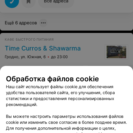
Все адреса
Ещё 6 адресов
КАФЕ БЫСТРОГО ПИТАНИЯ
Time Curros & Shawarma
Гродно, ул. Южная, 6
до 23:00
Сырная шаурма
Шаурма Кантри
Обработка файлов cookie
Цена по запросу
Цена по запросу
Наш сайт использует файлы cookie для обеспечения
удобства пользователей сайта, его улучшения, сбора
статистики и предоставления персонализированных
рекомендаций.
Вы можете настроить параметры использования файлов
КАФЕ
cookie или изменить свое согласие в более позднее время.
ПарККинг
Для получения дополнительной информации о целях,