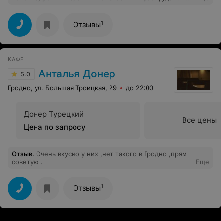
первой минуты МС проиграл...по интерьеру... и
главное вкусу. Лучше фри не пробывала, даже
холодная аппетитная. Советуем!
1
Отзывы
КАФЕ
Анталья Донер
5.0
Гродно, ул. Большая Троицкая, 29
до 22:00
Донер Турецкий
Все цены
Цена по запросу
Отзыв
.
Очень вкусно у них ,нет такого в Гродно ,прям
советую .
Еще
1
Отзывы