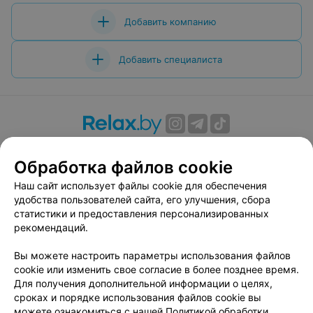
вернёмся!
Добавить компанию
Добавить специалиста
О проекте
Новости проекта
Размещение рекламы
Обработка файлов cookie
Вакансии
Публичный договор
Способы оплаты
Публичный договор по использованию сервиса
Наш сайт использует файлы cookie для обеспечения
«Афиша»
удобства пользователей сайта, его улучшения, сбора
статистики и предоставления персонализированных
Пользовательское соглашение
рекомендаций.
Написать в поддержку
Вы можете настроить параметры использования файлов
Связаться по вопросам сотрудничества
cookie или изменить свое согласие в более позднее время.
Написать руководителю relax.by
Для получения дополнительной информации о целях,
Персональные настройки cookie
сроках и порядке использования файлов cookie вы
можете ознакомиться с нашей
Политикой обработки