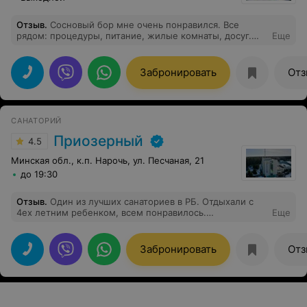
Отзыв
.
Сосновый бор мне очень понравился. Все
рядом: процедуры, питание, жилые комнаты, досуг.
Еще
Кормят очень вкусно, огромный выбор блюд, поварам
респект. Весь обслуживающий персонал учтив и
вежлив начиная с ресепшена. Особую благодарность
Забронировать
Отз
хочу выразить Кондратович Ирине Аркадьевне.
Замечательный врач и человек. Чурноская Регина
Имполитовна- санитар грязелечебницы в своей работе
неповторима, обслуживает каждого, как родного.
САНАТОРИЙ
Спасибо Вам. Я сама вернусь в этот санаторий и
друзьям посоветую.
Приозерный
4.5
Минская обл., к.п. Нарочь, ул. Песчаная, 21
до 19:30
Отзыв
.
Один из лучших санаториев в РБ. Отдыхали с
4ех летним ребенком, всем понравилось.
Еще
Замечательный персонал, ухоженная территория,
вкусная еда.
Забронировать
Отз