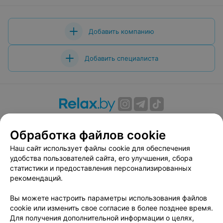
Добавить компанию
Добавить специалиста
О проекте
Новости проекта
Размещение рекламы
Обработка файлов cookie
Вакансии
Публичный договор
Способы оплаты
Публичный договор по использованию сервиса
Наш сайт использует файлы cookie для обеспечения
«Афиша»
удобства пользователей сайта, его улучшения, сбора
статистики и предоставления персонализированных
Пользовательское соглашение
рекомендаций.
Написать в поддержку
Вы можете настроить параметры использования файлов
Связаться по вопросам сотрудничества
cookie или изменить свое согласие в более позднее время.
Написать руководителю relax.by
Для получения дополнительной информации о целях,