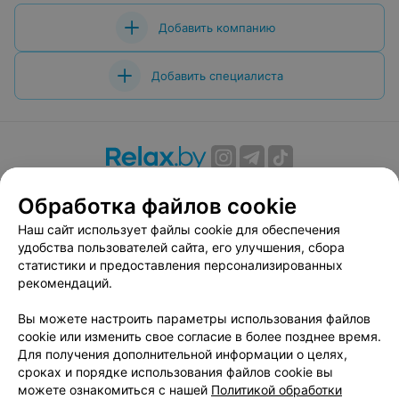
Добавить компанию
Добавить специалиста
О проекте
Новости проекта
Размещение рекламы
Обработка файлов cookie
Вакансии
Публичный договор
Способы оплаты
Наш сайт использует файлы cookie для обеспечения
Публичный договор по использованию сервиса
удобства пользователей сайта, его улучшения, сбора
«Афиша»
статистики и предоставления персонализированных
Пользовательское соглашение
рекомендаций.
Написать в поддержку
Вы можете настроить параметры использования файлов
Связаться по вопросам сотрудничества
cookie или изменить свое согласие в более позднее время.
Написать руководителю relax.by
Для получения дополнительной информации о целях,
сроках и порядке использования файлов cookie вы
Персональные настройки cookie
можете ознакомиться с нашей
Политикой обработки