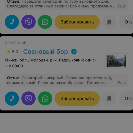
Отзыв
.
Посещали санаторий по Туру выходного дня.
Благодарю за отличный сервис! Все очень продумано,
Еще
не грустили ни минуты! Хорошая еда и качество услуг.
Посетили СПА с басейном - релакс полный. Спасибо.
Думаем устроить себе отдых у вас еще раз летом.
Забронировать
Отз
САНАТОРИЙ
Сосновый бор
5.0
Минск. обл., Молодеч. р-н, Радошковичский c-с, 1
с 08:00
Отзыв
.
Санаторий шикарный. Персонал приветливый,
внимательный. Лечение разнообразное, Питание
Еще
сбалансированное, на любой вкус. Природа и воздух
шикарные. Культурная программа разнообразная и
тоже интересная, экскурсии, концерты, караоке и
Забронировать
Отз
многое другое. СПА- комплекс выше всяких похвал.