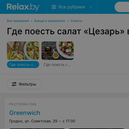
Все рубрики
Все заведения
•
Блюда в заведениях
•
Салаты
Где поесть салат «Цезарь» 
Где поесть салат «Цезарь»
Где поесть греческий салат
Фильтры
РЕСТОРАН-ПАБ
Greenwich
Гродно, ул. Советская, 29
с 17:00