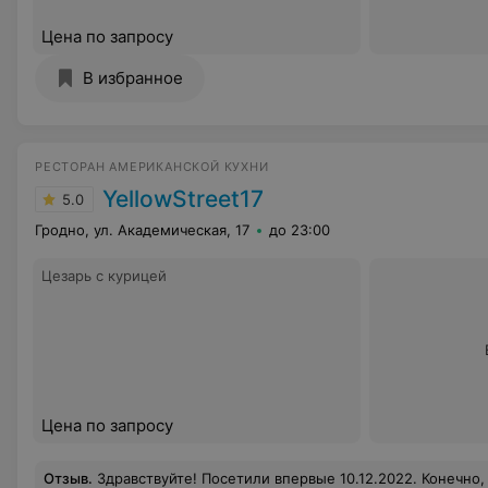
Цена по запросу
В избранное
РЕСТОРАН АМЕРИКАНСКОЙ КУХНИ
YellowStreet17
5.0
Гродно, ул. Академическая, 17
до 23:00
Цезарь с курицей
Цена по запросу
Отзыв
.
Здравствуйте! Посетили впервые 10.12.2022. Конечно, решили сравнить с известным фастфудом. С первой минуты МС проиграл...по интерьеру... и главное вку