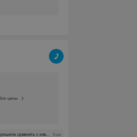
Все цены
су. Лучше фри не пробывала, даже холодная аппетитная. Советуем!
Еще