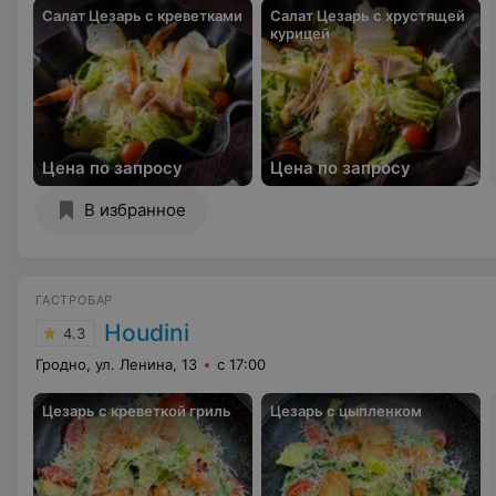
Салат Цезарь с креветками
Салат Цезарь с хрустящей
курицей
Цена по запросу
Цена по запросу
В избранное
ГАСТРОБАР
Houdini
4.3
Гродно, ул. Ленина, 13
с 17:00
Цезарь с креветкой гриль
Цезарь с цыпленком