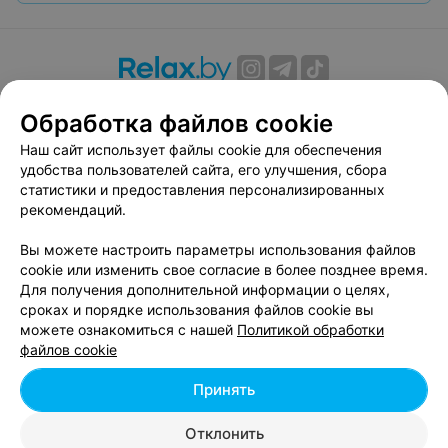
О проекте
Новости проекта
Размещение рекламы
Обработка файлов cookie
Вакансии
Публичный договор
Способы оплаты
Наш сайт использует файлы cookie для обеспечения
Публичный договор по использованию сервиса
удобства пользователей сайта, его улучшения, сбора
«Афиша»
статистики и предоставления персонализированных
Пользовательское соглашение
рекомендаций.
Написать в поддержку
Вы можете настроить параметры использования файлов
Связаться по вопросам сотрудничества
cookie или изменить свое согласие в более позднее время.
Написать руководителю relax.by
Для получения дополнительной информации о целях,
сроках и порядке использования файлов cookie вы
Персональные настройки cookie
можете ознакомиться с нашей
Политикой обработки
Обработка персональных данных
файлов cookie
Принять
© 2026 ООО «Артокс Лаб», УНП 191700409, регистрирующий орган -
Отклонить
Минский горисполком
| 220012, Республика Беларусь, г. Минск,