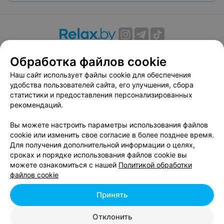
О проекте
Новости проекта
Размещение рекламы
Обработка файлов cookie
Вакансии
Публичный договор
Способы оплаты
Наш сайт использует файлы cookie для обеспечения
Публичный договор по использованию сервиса
удобства пользователей сайта, его улучшения, сбора
«Афиша»
статистики и предоставления персонализированных
Пользовательское соглашение
рекомендаций.
Написать в поддержку
Вы можете настроить параметры использования файлов
Связаться по вопросам сотрудничества
cookie или изменить свое согласие в более позднее время.
Написать руководителю relax.by
Для получения дополнительной информации о целях,
сроках и порядке использования файлов cookie вы
Персональные настройки cookie
можете ознакомиться с нашей
Политикой обработки
Обработка персональных данных
файлов cookie
Принять
© 2026 ООО «Артокс Лаб», УНП 191700409, регистрирующий орган -
Отклонить
Минский горисполком
| 220012, Республика Беларусь, г. Минск,