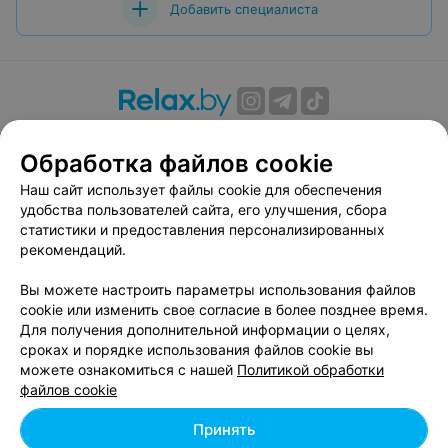
Добавить специалиста
О проекте
Новости проекта
Размещение рекламы
Обработка файлов cookie
Вакансии
Публичный договор
Способы оплаты
Публичный договор по использованию сервиса
Наш сайт использует файлы cookie для обеспечения
«Афиша»
удобства пользователей сайта, его улучшения, сбора
статистики и предоставления персонализированных
Пользовательское соглашение
рекомендаций.
Написать в поддержку
Вы можете настроить параметры использования файлов
Связаться по вопросам сотрудничества
cookie или изменить свое согласие в более позднее время.
Написать руководителю relax.by
Для получения дополнительной информации о целях,
Персональные настройки cookie
сроках и порядке использования файлов cookie вы
можете ознакомиться с нашей
Политикой обработки
Обработка персональных данных
файлов cookie
Принять