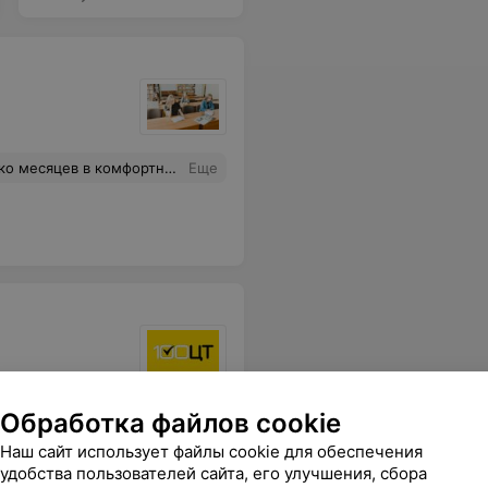
говорит стала уверенне решать и понимает больше. Планируем продолжать.
Еще
 ещё в поисках для своих детей. Результаты на момент написания отзыва из 3 предметов-98 математика и 100 русский язык. Желаю Вашим курсам дальнейших успехов!!!!!!!
Еще
Обработка файлов cookie
Наш сайт использует файлы cookie для обеспечения
удобства пользователей сайта, его улучшения, сбора