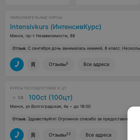
ОБРАЗОВАТЕЛЬНЫЕ КУРСЫ
Intensivkurs (ИнтенсивКурс)
Минск, пр-т Независимости, 88
Отзыв
.
С сентября дочь занималась химией, 8 класс. Несколько месяцев в комфортной атмосфере проходят уроки Учитель в школе и отметки показали, уровень знаний повысился,сама 
5
Отзывы
Все адреса
КУРСЫ ПО ПОДГОТОВКЕ К ЦТ
100ct (100цт)
1.0
Минск, ул.Волгоградская, 4а
до 18:00
Отзыв
.
Здравствуйте! Огромное спасибо за предоставленные курсы обучения. Я как мама, очень довольна результатами своей дочери. Со слов дочери, все очень доступно и понятно. Преподаватели очень доступно излагают для понимания темы. Хорошо освящены темы для подготовки к ЦТ. Курсы выбирала я, основываясь также на отзывах о Вас. И не ошиблась!!! Смело могу рекомендовать курсы для тех, кто
23
Отзывы
Все адреса