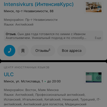
Intensivkurs (ИнтенсивКурс)
Минск, пр-т Независимости, 88
Микрорайон
:
Пр-т Независимости
Языки
:
Английский
Отзыв
.
Сын два года готовился по химии с Иваном
Анатольевичем. Уникальный подход и по способу
Еще
подачи материала, и по манере общения. Результат -
83 балла на ЦТ. Обратная связь с родителями на
высоте, всегда прозрачно с оплатой и расписанием.
5
Отзывы
Все адреса
ЦЕНТР ИНОСТРАННЫХ ЯЗЫКОВ
ULC
Минск, ул. Мстиславца, 1
до 20:00
Микрорайон
:
Восток
,
Маяк Минска
Языки
:
Английский
,
Профессиональный английский
,
Испанский
,
Итальянский
,
Китайский
,
Немецкий
,
Турецкий
,
IT-
английский
,
Английский для логистов
,
Медицинский