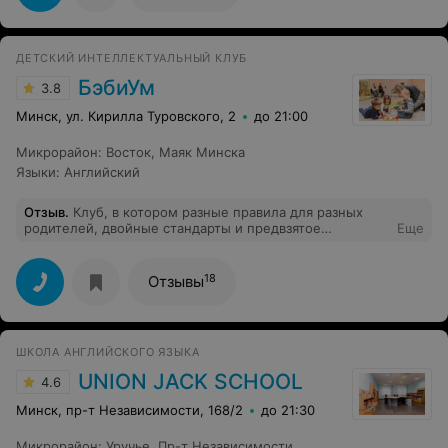
практики, также использовали разные инструменты
ДЕТСКИЙ ИНТЕЛЛЕКТУАЛЬНЫЙ КЛУБ
БэбиУм
3.8
Минск, ул. Кирилла Туровского, 2
до 21:00
Микрорайон
:
Восток
,
Маяк Минска
Языки
:
Английский
Отзыв
.
Клуб, в котором разные правила для разных
родителей, двойные стандарты и предвзятое
Еще
отношение. Уведомить за 20 минут до начала занятия о
возможности отработки. Администратор, которая
говорит: «сейчас выведем вашего ребенка с занятия»
18
Отзывы
(благо этого не произошло), «я с вами вообще не хочу
разговаривать», и «лучше вы к нам не приходите».
Браво!
ШКОЛА АНГЛИЙСКОГО ЯЗЫКА
UNION JACK SCHOOL
4.6
Минск, пр-т Независимости, 168/2
до 21:30
Микрорайон
:
Уручье
,
Пр-т Независимости