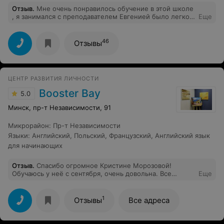
Отзыв
.
Мне очень понравилось обучение в этой школе
, я занимался с преподавателем Евгенией было легко
Еще
и интересно заниматься , небольшие группы
преимущество хватает времени на всех учеников и это
школа помогла начать говорить не стесняясь .
46
Отзывы
Спасибо.
ЦЕНТР РАЗВИТИЯ ЛИЧНОСТИ
Booster Bay
5.0
Минск, пр-т Независимости, 91
Микрорайон
:
Пр-т Независимости
Языки
:
Английский
,
Польский
,
Французский
,
Английский язык
для начинающих
Отзыв
.
Спасибо огромное Кристине Морозовой!
Обучаюсь у неё с сентября, очень довольна. Все
Еще
хорошо объясняет, все всегда понятно!) Профессионал
своего дела 100%. И как человек хороший, приятный!
Рекомендую!)
1
Отзывы
Все адреса