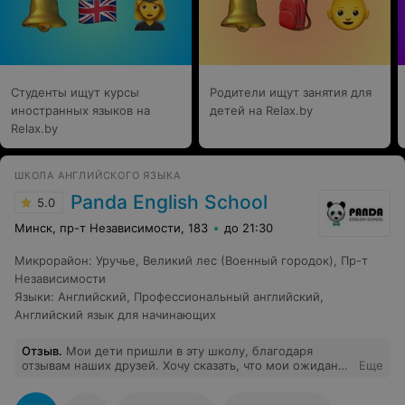
практике говорения и понимания носителя языка.
Студенты ищут курсы
Родители ищут занятия для
иностранных языков на
детей на Relax.by
Relax.by
ШКОЛА АНГЛИЙСКОГО ЯЗЫКА
Panda English School
5.0
Минск, пр-т Независимости, 183
до 21:30
Микрорайон
:
Уручье
,
Великий лес (Военный городок)
,
Пр-т
Независимости
Языки
:
Английский
,
Профессиональный английский
,
Английский язык для начинающих
Отзыв
.
Мои дети пришли в эту школу, благодаря
отзывам наших друзей. Хочу сказать, что мои ожидания
Еще
оправдались. Грамотный и квалифицированный подход
преподавателя, внимание к каждому, мотивация.