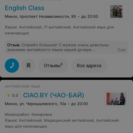
English Class
Минск, проспект Независимости, 95
до 20:00
Языки
:
Английский
,
IT-английский
,
Английский язык для
начинающих
Отзыв
.
Спасибо большое! С мужем очень довольны
знаниями английского языка нашей дочери
Еще
,полученными у вас на курсах! Дочь довольна,что за 5
лет изучая английский в средней школе многое не
понимала, а в вашей школе за 4 месяца достигла
9
Отзывы
Все адреса
много в английском языке. Спасибо преподавателю
Алле Некипеловой за отличную работу.
АНГЛИЙСКИЙ ЯЗЫК
CIAO.BY (ЧАО-БАЙ)
5.0
Минск, ул. Чернышевского, 10а
до 20:00
Микрорайон
:
Комаровка
Языки
:
Английский
,
Медицинский английский
,
Английский
язык для начинающих