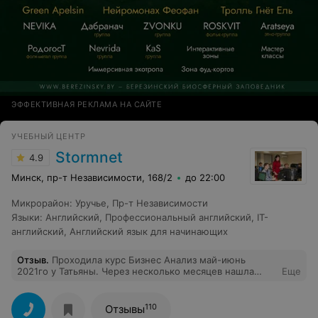
ЭФФЕКТИВНАЯ РЕКЛАМА НА САЙТЕ
УЧЕБНЫЙ ЦЕНТР
Stormnet
4.9
Минск, пр-т Независимости, 168/2
до 22:00
Микрорайон
:
Уручье
,
Пр-т Независимости
Языки
:
Английский
,
Профессиональный английский
,
IT-
английский
,
Английский язык для начинающих
Отзыв
.
Проходила курс Бизнес Анализ май-июнь
2021го у Татьяны. Через несколько месяцев нашла
Еще
стажировку, прошла ее и работаю в классной
компании. Все что изучала на курсах пригодилось на
90%! Да, много нового ещё пришлось изучить, но все
110
Отзывы
равно информация была полезной и было много