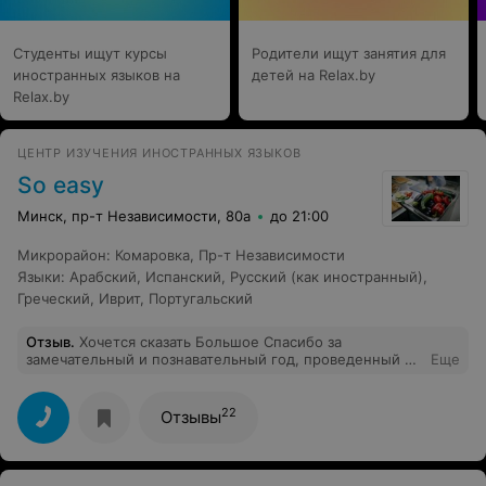
Студенты ищут курсы
Родители ищут занятия для
иностранных языков на
детей на Relax.by
Relax.by
ЦЕНТР ИЗУЧЕНИЯ ИНОСТРАННЫХ ЯЗЫКОВ
So easy
Минск, пр-т Независимости, 80а
до 21:00
Микрорайон
:
Комаровка
,
Пр-т Независимости
Языки
:
Арабский
,
Испанский
,
Русский (как иностранный)
,
Греческий
,
Иврит
,
Португальский
Отзыв
.
Хочется сказать Большое Спасибо за
замечательный и познавательный год, проведенный в
Еще
школе "Soeasy"!!! Мы с сестрой посещали занятия
греческого языка с сентября 2016 по июнь 2017 года.
Несмотря на сложность изучения, каждое занятие
22
Отзывы
было наполнено позитивом и положительными
эмоциями. Ни один студент не останется без
внимания, ни одна тема не останется непонятой!
Упорству, трудолюбию и мастерству нашего любимого