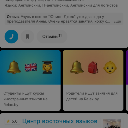
Языки
:
Английский
,
IT-английский
,
Английский для логистов
Отзыв
.
Учусь в школе "Юнион Джек" уже два года у
преподавателя Анны. Очень нравятся занятия, хожу с
Еще
удовольствием. Раньше пыталась ходить на различные
курсы по английскому, но бросала, все время что-то
не нравилось. У Анны же настолько интересные
31
Отзывы
занятия, что жду с нетерпением каждого. У нас очень
классная группа подобралась, практически в полном
составе занимаемся уже два года! Спасибо большое за
креатив и подход к обучению! Классная школа!
Студенты ищут курсы
Родители ищут занятия для
иностранных языков на
детей на Relax.by
Relax.by
Центр восточных языков
5.0