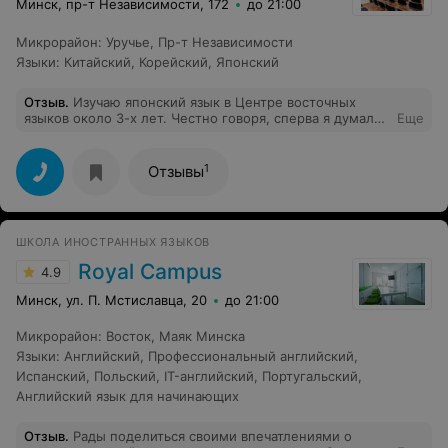
Минск, пр-т Независимости, 172
до 21:00
Микрорайон
:
Уручье
,
Пр-т Независимости
Языки
:
Китайский
,
Корейский
,
Японский
Отзыв
.
Изучаю японский язык в Центре восточных
языков около 3-х лет. Честно говоря, сперва я думала
Еще
о том, что это будет просто интересное хобби, но
японский язык так меня увлёк, что я уже не могу
остановиться :) Учиться сложно и интересно, всегда
1
Отзывы
много домашней работы, но если выполнять всё, что
говорит сенсей, то будет результат. Все учебные
материалы предоставляет центр, ничего покупать не
нужно. К учебнику идут аудиозаписи, которые очень
ШКОЛА ИНОСТРАННЫХ ЯЗЫКОВ
помогают запоминать фразы и оттачивать правильное
произношение. Точно могу сказать, что этот курс
Royal Campus
4.9
подойдёт тем, кто готов серьёзно учиться. Потому что
здесь дают крепкую базу. С начала пандемии мы
Минск, ул. П. Мстиславца, 20
до 21:00
перешли на онлайн-обучение (занятия проходят в
зуме), поэтому заниматься сейчас ещё удобнее.
Микрорайон
:
Восток
,
Маяк Минска
Советую этот курс всем, кто хочет серьёзно учить
Языки
:
Английский
,
Профессиональный английский
,
японский язык и узнать много интересного о Японии и
японцах ^__^
Испанский
,
Польский
,
IT-английский
,
Португальский
,
Английский язык для начинающих
Отзыв
.
Рады поделиться своими впечатлениями о