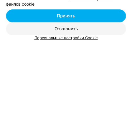
файлов cookie
Минске
Принять
Вам будет интересно
Отклонить
Персональные настройки Cookie
Курсы иностранных языков во Фрунзенском
районе Минска
Курсы иностранных языков в Московском
районе Минска
Курсы иностранных языков в Ленинском районе
Минска