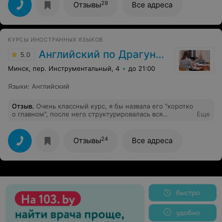
Очень хорошо налажена обратная связь. Ребенок идет
29
Отзывы
Все адреса
на занятия с удовольствием! Любит выполнять задания,
интересуется. Здорово придуманы тематические
занятия с родителями и для более продвинутых!
Большое спасибо нашему преподавателю Евгении за
КУРСЫ ИНОСТРАННЫХ ЯЗЫКОВ
внимательное отношение к каждому ребенку!
Английский по Драгункину
5.0
Минск, пер. Инструментальный, 4
до 21:00
Языки
:
Английский
Отзыв
.
Очень классный курс, я бы назвала его "коротко
о главном", после него структурировалась вся
Еще
грамматика, теперь можно укреплять и развивать
дальнейшие навыки. Рекомендую!!!!
24
Отзывы
Все адреса