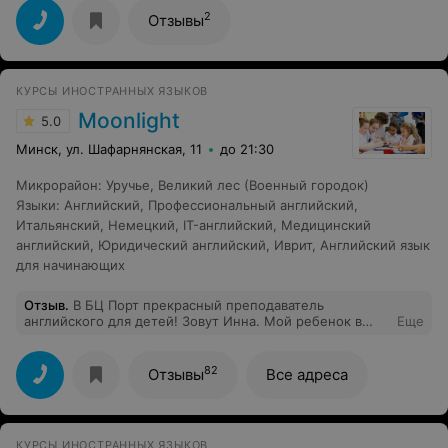
2
Отзывы
КУРСЫ ИНОСТРАННЫХ ЯЗЫКОВ
Moonlight
5.0
Минск, ул. Шафарнянская, 11
до 21:30
Микрорайон
:
Уручье
,
Великий лес (Военный городок)
Языки
:
Английский
,
Профессиональный английский
,
Итальянский
,
Немецкий
,
IT-английский
,
Медицинский
английский
,
Юридический английский
,
Иврит
,
Английский язык
для начинающих
Отзыв
.
В БЦ Порт прекрасный преподаватель
английского для детей! Зовут Инна. Мой ребенок в
Еще
восторге - после 3х занятий поет песенки на
английском))). Никуда не заставить было ходить.
Спасибо, Инночка.
82
Отзывы
Все адреса
КУРСЫ ИНОСТРАННЫХ ЯЗЫКОВ