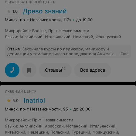
ОБРАЗОВАТЕЛЬНЫЙ ЦЕНТР
преподавателя Татьяны может позавидовать каждый!
Это человек, обладающий невероятным терпением,
Древо знаний
1.0
чувством юмора и любовью по отношению к своему
делу! Она стала для нас большим примером
Минск, пр-т Независимости, 117а
до 19:00
ответственности и целеустремленности! Атмосфера
на занятиях всегда была творческая, дружелюбная,
Микрорайон
:
Восток
,
Пр-т Независимости
свободная и невероятно уютная!Для знакомства с
Языки
:
Английский
,
Итальянский
,
Немецкий
,
Французский
греческой культурой Татьяна неоднократно
организовывала греческие вечера и встречи с
носителями языка. Спасибо дорогая Татьяна за знания
Отзыв
.
Закончила курсы по педикюру, маникюру и
и замечательное время в школе Soeasy!!!
депиляции у замечательного преподавателя Анжелы
Еще
Юрьевны! Весь материал преподносится в очень
понятной форме. Много практики, и отдельное
спасибо преподавателю! Благодаря Анжеле Юрьевне
14
Отзывы
Все адреса
многие ньюансы стали понятны. Если хотите научиться
с нуля или заполнить пробелы, очень советую эти
курсы и великолепного преподавателя, который Вам
поможет и подскажет все, что Вас интересует!
УЧЕБНЫЙ ЦЕНТР
Inatriol
5.0
Минск, пр-т Независимости, 95
до 20:00
Микрорайон
:
Пр-т Независимости
Языки
:
Английский
,
Арабский
,
Испанский
,
Итальянский
,
Китайский
,
Немецкий
,
Польский
,
Турецкий
,
Французский
,