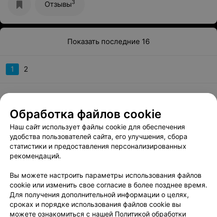
труд, который был вложен в это помещение, или
3
Отзывы
люди, которые преподают, возможно все вместе,
создает нужное настроение для занятий. Первое, что
бросается в глаза, это экологичность и простота в
клубе, которая напоминает Восточный мотив☯️
Натуральные материалы и атрибуты помещения, вот
Показать последние 16
что притягивает. Именно в таких местах хочется
стараться, вкладываться на максимум и задержаться на
дольше. Сама естественность помещения располагает
1
2
к концентрации и духовному росту. Достаточно
вспомнить монахов, в каких условиях они жили и как
питались, но при этом были счастливее, всех
остальных.
Смотрите также
Обработка файлов cookie
Наш сайт использует файлы cookie для обеспечения
Курсы английского языка в р-не Первомайский в
удобства пользователей сайта, его улучшения, сбора
Минске
статистики и предоставления персонализированных
рекомендаций.
Вы можете настроить параметры использования файлов
Курсы немецкого языка в р-не Первомайский в
cookie или изменить свое согласие в более позднее время.
Минске
Для получения дополнительной информации о целях,
сроках и порядке использования файлов cookie вы
можете ознакомиться с нашей
Политикой обработки
Курсы польского языка в р-не Первомайский в