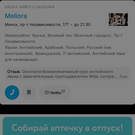
ШКОЛА ЖИВОГО ОБЩЕНИЯ
Meliora
Минск, пр-т Независимости, 177
до 21:30
Микрорайон
:
Уручье
,
Великий лес (Военный городок)
,
Пр-т
Независимости
Языки
:
Английский
,
Арабский
,
Польский
,
Русский (как
иностранный)
,
Французский
,
IT-английский
,
Английский язык
для начинающих
Отзыв
.
Окончила Коммуникативный курс английского
языка с замечательным преподавателем Wida, которая
Еще
является носителем языка. Хочется сказать спасибо за
такую тёплую дружескую атмосферу, которая царила
на наших занятиях. Всегда ездила с предвкушением
12
Отзывы
чего-то нового и интересного. Обучаясь у носителя
языка, стала по-другому слышать и говорить по-
английски, что не может не радовать) Всем, кто хочет
действительно повысить свои навыки в
непринужденной обстановке - сюда!