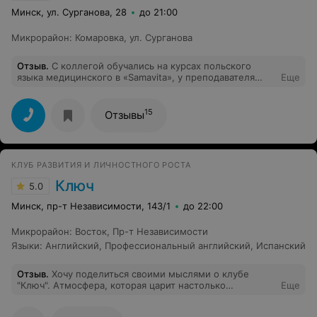
Минск, ул. Сурганова, 28
до 21:00
Микрорайон
:
Комаровка
,
ул. Сурганова
Отзыв
.
С коллегой обучались на курсах польского
языка медицинского в «Samаvita», у преподавателя
Еще
Сергей Самохвал. Не смотря на не очень хороший
уровень языка(уровень языка был где-то А1, с
натяжкой А2; в для изучения медицинского польского
15
Отзывы
нужно желательно В1),благодаря данным курсам
смогли хорошо подготовиться к экзамену и успешно
сдать с первой попытки. На занятиях поднимались
вопросы грамматики,все доступно объяснялось.
КЛУБ РАЗВИТИЯ И ЛИЧНОСТНОГО РОСТА
Первое время было тяжело,преподаватель достаточно
требовательный,но зато виден результат! На занятиях
Ключ
5.0
приятная и комфортная атмосфера. Однозначно
рекомендуем данные курсы польского языка. И
Минск, пр-т Независимости, 143/1
до 22:00
выражаем огромную благодарность нашему
преподавателю!
Микрорайон
:
Восток
,
Пр-т Независимости
Языки
:
Английский
,
Профессиональный английский
,
Испанский
Отзыв
.
Хочу поделиться своими мыслями о клубе
"Ключ". Атмосфера, которая царит настолько
Еще
обволакивает и погружает в комфорт, что время
пролетает незаметно. Не знаю почему....возможно,