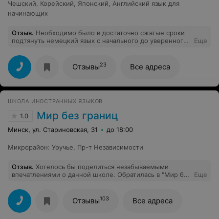
Чешский
,
Корейский
,
Японский
,
Английский язык для
начинающих
Отзыв
.
Необходимо было в достаточно сжатые сроки
подтянуть немецкий язык с начального до уверенного
Еще
среднего уровня. Пытался заниматься самостоятельно
- ничего не вышло. Записался в Инатриол -отличные
курсы! Мне они подошли как по времени, так и по
23
Отзывы
Все адреса
цене. Преподаватели используют очень эффективные
методики обучения, с помощью которых информация
очень быстро запоминается и хорошо усваивается,
даже если ты не занимаешься дополнительно дома.
ШКОЛА ИНОСТРАННЫХ ЯЗЫКОВ
Занятия не нудные, материал преподносится очень
интересно. После 2го занятия я даже втянулся и ждал
Мир без границ
1.0
следующего раза! Спасибо!
Минск, ул. Стариновская, 31
до 18:00
Микрорайон
:
Уручье
,
Пр-т Независимости
Отзыв
.
Хотелось бы поделиться незабываемыми
впечатлениями о данной школе. Обратилась в "Мир без
Еще
границ" с целью обучать на курсах английского и
китайского сына-дошкольника 6 лет. На Relax.by на
мои вопросы о курсах это был самый оперативный и
103
Отзывы
Все адреса
полный ответ, что произвело хорошее впечатление. В
отношении английского нас просто направили в