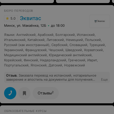
БЮРО ПЕРЕВОДОВ
Эквитас
5.0
Минск, ул. Макаёнка, 12Б
до 18:00
Языки
:
Английский
,
Арабский
,
Болгарский
,
Испанский
,
Итальянский
,
Китайский
,
Литовский
,
Немецкий
,
Польский
,
Русский (как иностранный)
,
Сербский
,
Словацкий
,
Турецкий
,
Украинский
,
Французский
,
Чешский
,
Шведский
,
Хорватский
,
Медицинский английский
,
Юридический английский
,
Корейский
,
Финский
,
Нидерландский
,
Греческий
,
Иврит
,
Португальский
,
Японский
,
Датский
,
Норвежский
Отзыв
.
Заказала перевод на испанский, нотариальное
заверение и апостиль на документы для получения
Еще
национальной визы. Хороший сервис, быстрая работа,
доброжелательный персонал. Расположение в центре
города.
2
Отзывы
ОБРАЗОВАТЕЛЬНЫЕ КУРСЫ