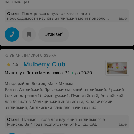
начинающих
Отзыв
.
Прежде всего нужно сказать, что к
необходимости изучать английский меня привело
Еще
желание "Уйти в IT". Английский не знал от слова
совсем, но где то через пол года после занятий с
Инной, уже был в состоянии более менее читать
3
Отзывы
техническую документацию, что мне очень помогло в
изувечении программирования и дальнейшем
трудоустройстве. Уроки проходят в онлайн формате,
довольно комфортно и интенсивно, но если у вас будет
КЛУБ АНГЛИЙСКОГО ЯЗЫКА
время, то я думаю, что Вас с удовольствием нагрузят
под завязку и вы будите учиться ровно в том темпе, как
Mulberry Club
4.5
вам удобно. В тоже время, если что то не получается,
то "паровоз" дальше не поедет, пока не будут
Минск, ул. Петра Мстиславца, 22
до 20:30
устранены все пробелы. Так что, если хотите изучать
английский в дружной, комфортной атмосфере, то Вы
Микрорайон
:
Восток
,
Маяк Минска
попали куда надо.
Языки
:
Английский
,
Профессиональный английский
,
Русский
(как иностранный)
,
Французский
,
IT-английский
,
Английский
для логистов
,
Медицинский английский
,
Юридический
английский
,
Английский язык для начинающих
Отзыв
.
Лучшая школа для изучения английского в
Минске. За 4 года подготовили от PET до CAE
Еще