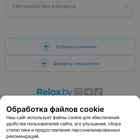
УЗИ-диагностика в Беларуси
Добавить компанию
Добавить специалиста
О проекте
Новости проекта
Размещение рекламы
Обработка файлов cookie
Вакансии
Публичный договор
Способы оплаты
Наш сайт использует файлы cookie для обеспечения
Публичный договор по использованию сервиса
удобства пользователей сайта, его улучшения, сбора
«Афиша»
статистики и предоставления персонализированных
Пользовательское соглашение
рекомендаций.