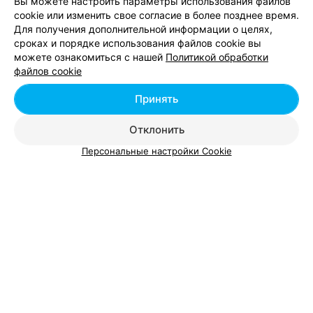
Вы можете настроить параметры использования файлов
cookie или изменить свое согласие в более позднее время.
Для получения дополнительной информации о целях,
Цена по запросу
сроках и порядке использования файлов cookie вы
можете ознакомиться с нашей
Политикой обработки
В избранное
файлов cookie
Принять
Отклонить
Вам будет интересно
Персональные настройки Cookie
Колдуны в Гродно
Мачанка в Гродно
Картофельная бабка в Гродно