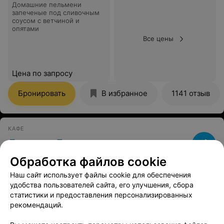
Домашние пельмени
запеченые под сливочным
соусом с ветчиной и
опятами
Все цены
Цена по запросу
Бронировать
В избранное
1141 отзыв
КАФЕ
Драники Гародня
Гродно, ул. Ожешко, 35А
до 21:00
Обработка файлов cookie
Наш сайт использует файлы cookie для обеспечения
Пельмени с индейкой
удобства пользователей сайта, его улучшения, сбора
статистики и предоставления персонализированных
рекомендаций.
Все цены