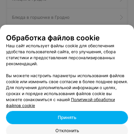
Блюда в горшочке в Гродно
Обработка файлов cookie
Мачанка - цена в Гродно
Наш сайт использует файлы cookie для обеспечения
удобства пользователей сайта, его улучшения, сбора
статистики и предоставления персонализированных
Мачанка с дранниками
от 18 руб.
рекомендаций.
Вы можете настроить параметры использования файлов
cookie или изменить свое согласие в более позднее время.
Для получения дополнительной информации о целях,
сроках и порядке использования файлов cookie вы
можете ознакомиться с нашей
Политикой обработки
Добавить компанию
файлов cookie
Добавить специалиста
Принять
Отклонить