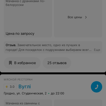
Мачанка с драниками по-
белорусски
Все цены
Цена по запросу
Отзыв
.
Замечательное место, одно из лучших в
городе! Для посиделок с подружками выбираем всегда
Еще
только Раскошу. Подойдет это кафе и для семейного
отдыха, и для романтического ужина тоже. Всем
В избранное
25 отзывов
рекомендую! Апельсиновый чизкейк там просто
"пальчики оближешь")))
МЯСНОЙ РЕСТОРАН
Вуглі
3.0
Гродно, ул. Студенческая, 2
до 22:00
Мачанка из свинины с