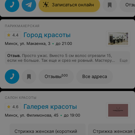
Записаться онлайн
Отз
ПАРИКМАХЕРСКАЯ
Город красоты
4.4
Минск, ул. Макаенка, 3
до 21:00
Отзыв
.
Просто ужас. Вместо 5 см волос отрезали 15,
если не больше. Так еще и срез не ровный. Мастеру
Еще
ясно было сказано, сколько остригаем. Придя домой,
была просто в шоке. На месте мастер не уточнила на
волосах, сколько отрезаем, не показала в конце
500
Отзывы
Все адреса
результат, только, когда я сама попросила зеркало.
Которое еще и искажало картинку и было грязное.
Теперь нужно долгое время, чтобы отрастить старую
длину! Кроме того, я была по записи, но пришлось
САЛОН КРАСОТЫ
ждать еще 20 минут. Мастер Светлана с самого начала
была не довольна. Город красоты на Макаенка 3
Галерея красоты
4.6
Минск, ул. Филимонова, 45
до 19:00
Стрижка женская (короткий
Стрижка женская 