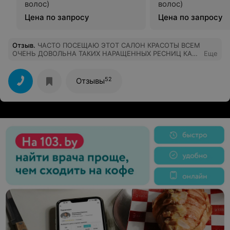
волос)
волос)
Цена по запросу
Цена по запросу
Отзыв
.
ЧАСТО ПОСЕЩАЮ ЭТОТ САЛОН КРАСОТЫ ВСЕМ
ОЧЕНЬ ДОВОЛЬНА ТАКИХ НАРАЩЕННЫХ РЕСНИЦ КАК
Еще
ТАМ ВЫ НЕ ПО ЛУЧИТЕ НЕ ГДЕ ПОДСТРИГАЮСЬ ЗА
400Р КАК И ВЕЗДЕ ОТНОШЕНИЕ ВСЕГО САЛОНА
ЗАМЕЧАТЕЛЬНОЕ ДЕВЧОНКИ ТАК ДЕРЖАТЬ МОЛОДЦЫ
52
Отзывы