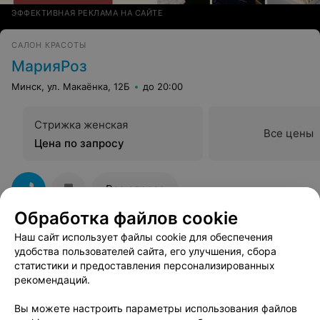
персонала полностью испортило впечатление. Не
ЭФФЕКТИВНАЯ РЕКЛАМА НА САЙТЕ
рекомендую эту парикмахерскую, если вы хотите
избежать хамства и некомпетентности со стороны
администрац
САЛОН КРАСОТЫ
МарияРоз
Минск, ул. Макаёнка, 12Б
до 20:00
Стрижка женская
Все цены
Цена по запросу
Все адреса
Обработка файлов cookie
Наш сайт использует файлы cookie для обеспечения
удобства пользователей сайта, его улучшения, сбора
Смотрите также
статистики и предоставления персонализированных
рекомендаций.
Укладка волос возле метро Московская в
Вы можете настроить параметры использования файлов
Минске