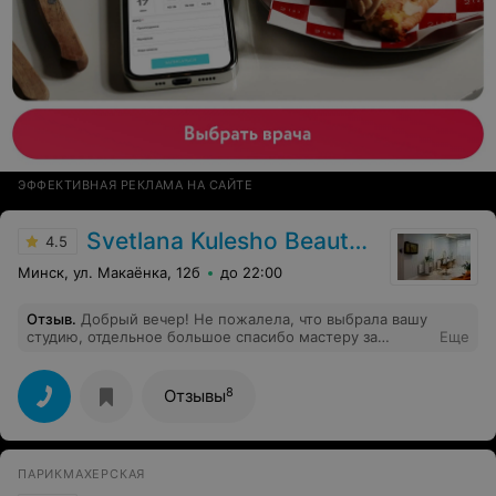
ЭФФЕКТИВНАЯ РЕКЛАМА НА САЙТЕ
Svetlana Kulesho Beauty Studio
4.5
Минск, ул. Макаёнка, 12б
до 22:00
Отзыв
.
Добрый вечер! Не пожалела, что выбрала вашу
студию, отдельное большое спасибо мастеру за
Еще
старания, Валерия очень порадовала мастерством)
очень рада, что обратилась к Вам)
8
Отзывы
ПАРИКМАХЕРСКАЯ