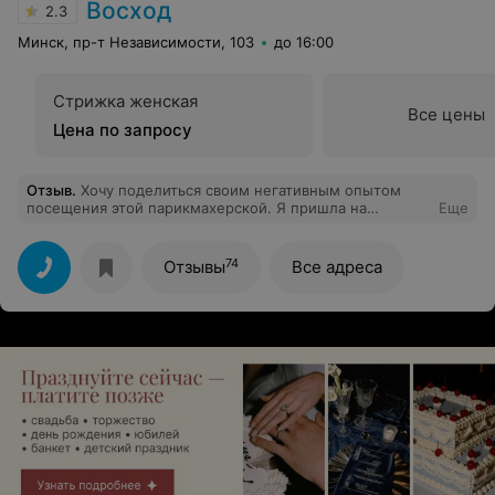
Восход
2.3
Минск, пр-т Независимости, 103
до 16:00
Стрижка женская
Все цены
Цена по запросу
Отзыв
.
Хочу поделиться своим негативным опытом
посещения этой парикмахерской. Я пришла на
Еще
стрижку к практикантам, и, хотя сама стрижка
получилась хорошей, общее впечатление от визита
просто ужасное. Во время процесса администраторы
74
Отзывы
Все адреса
не оставляли в покое никого— постоянно цеплялись к
практикантам, мешая им работать. Вместо того чтобы
поддержать их, они только создавали напряженную
атмосферу. Я чувствовала себя крайне неудобно, когда
они начали хамить не только практикантам, но и мне.
К сожалению, даже мастер, которая должна была
быть профессионалом, подключилась к этому
неприятному спектаклю. Вместо того чтобы
сосредоточиться на своих обязанностях, она
подлетела к девочкам начала кричать, хамить,
подкалывать, переходить на личности и выгонять меня
с места. Человек будто не осознаёт где находится.
Хотя качество стрижки меня порадовало, отношение