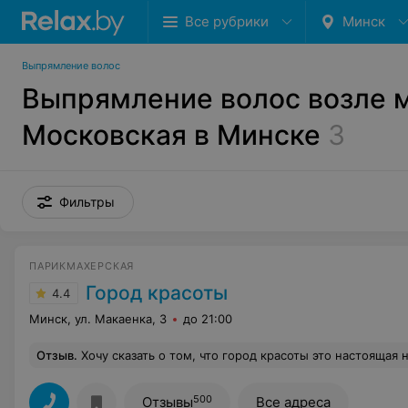
Все рубрики
Минск
Выпрямление волос
Выпрямление волос возле 
Московская в Минске
3
Фильтры
ПАРИКМАХЕРСКАЯ
Город красоты
4.4
Минск, ул. Макаенка, 3
до 21:00
Отзыв
.
Хочу сказать о том, что город красоты это настоящая находка для девушек , которые любят ухаживать за своими волосами. Я это делаю регулярно и сегодня как обычно была на Макаёнка 3 у мастера Елены. Второй раз уже делаю кератиновое выпрямление волос , мне нравится что цена отличается от салонов в лучшую сторону , а составы у них очень хорошие ! И за приятную цену , ещё часто хожу к Елене на «
500
Отзывы
Все адреса