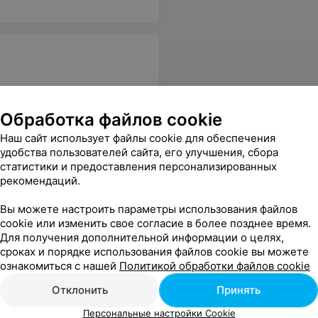
Обработка файлов cookie
гу, или сразу просите прийти со своей краской. Салон застыл в СССР. Свинское отношения к клиентам. Больше туда не пойду и никому не рекомендую.
Еще
Наш сайт использует файлы cookie для обеспечения
удобства пользователей сайта, его улучшения, сбора
статистики и предоставления персонализированных
рекомендаций.
Вы можете настроить параметры использования файлов
cookie или изменить свое согласие в более позднее время.
Для получения дополнительной информации о целях,
сроках и порядке использования файлов cookie вы можете
ознакомиться с нашей
Политикой обработки файлов cookie
и ничего не ответили, мастер в мессенджере написала «причину моих раненных рук» - ее настроение, она боялась не успеть сделать маникюр следующему клиенту, узнала, что я опаздываю, разозлилась и вот результат. Мастер Юлия
Еще
Отклонить
Принять
Персональные настройки Cookie