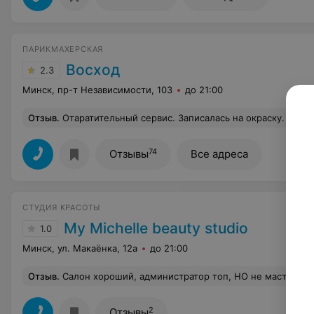
ПАРИКМАХЕРСКАЯ
Восход
2.3
Минск, пр-т Независимости, 103
до 21:00
Отзыв
.
Отаратительный сервис. Записалась на окраску. Пришла, оказалось, краски нужного оттенка нет! Неоднократно сталкиваюсь с таким в частных парикмахерских, но там мастера умеют смешивать тона и получать нужный результат. Здесь же мне предложили отправиться на рынок и купить краску! Если у вас такой скудный ассортимент, не предлагаете эту услу
74
Отзывы
Все адреса
СТУДИЯ КРАСОТЫ
My Michelle beauty studio
1.0
Минск, ул. Макаёнка, 12а
до 21:00
Отзыв
.
Салон хороший, администратор топ, НО не мастер к которому я попала. Я записалась на маникюр без покрытия и педикюр тоже без покрытия. Поездка в салон у меня была на самокате, поэтому опоздала на минут 5-6 пока его ставила в разрешенное место, написала об этом админу. В общем пришла, села, мастер начала делать и практически каждый палец она ранила, при этом еще переспрашивая «больно?» в общем от педикюра я отказалась, ушла с почти полностью раненными пальцами, все болело, написала в директ салону про мастера и ситуацию, он
2
Отзывы