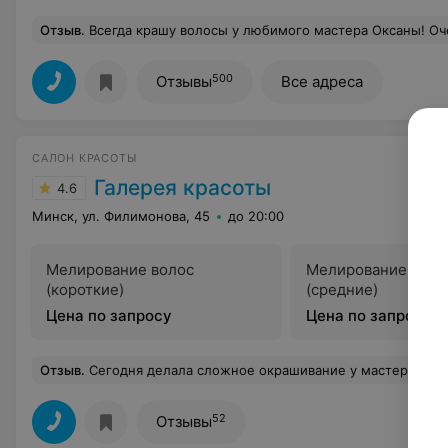
Отзыв
.
Всегда крашу волосы у любимого мастера Оксаны! Очень качественное окрашивание волос
500
Отзывы
Все адреса
САЛОН КРАСОТЫ
Галерея красоты
4.6
Минск, ул. Филимонова, 45
до 20:00
Мелирование волос
Мелирование воло
(короткие)
(средние)
Цена по запросу
Цена по запросу
Отзыв
.
Сегодня делала сложное окрашивание у мастера по имени Татьяна. Все очень понравилось, результат именно такой, как я и хотела. Изначально все волосы были осветлённые. Татьяна даже завила мне волосы, хотя я думаю, что это считается прической и должна взиматься отдельная плата. Спасибо, Татья
52
Отзывы