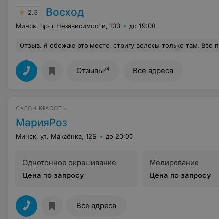
Восход
2.3
Минск, пр-т Независимости, 103
до 19:00
Отзыв
.
Я обожаю это место, стригу волосы только там. Все профессионалы со стажем, милейшие женщины. Антураж ссср считаю очень колоритным, у
74
Отзывы
Все адреса
САЛОН КРАСОТЫ
МарияРоз
Минск, ул. Макаёнка, 12Б
до 20:00
Однотонное окрашивание
Мелирование
Цена по запросу
Цена по запросу
Все адреса