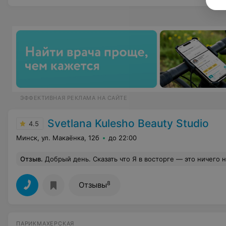
ЭФФЕКТИВНАЯ РЕКЛАМА НА САЙТЕ
Svetlana Kulesho Beauty Studio
4.5
Минск, ул. Макаёнка, 12б
до 22:00
Отзыв
.
Добрый день. Сказать что Я в восторге — это ничего не сказать. Спасибо девочкам за проделанную работу! Выход из блонда просто огонь, столько комплиментов я еще 
8
Отзывы
ПАРИКМАХЕРСКАЯ