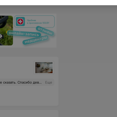
не получала! Отдельное спасибо Светлане за мастеров и уют в студии!
Еще