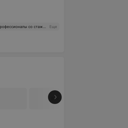
же надоели салоны аля "дорага-богата" И цены адекватные!
Еще
Все цены