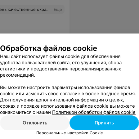
, цвет как натуральный. Рекомендую!
Еще
Обработка файлов cookie
Наш сайт использует файлы cookie для обеспечения
удобства пользователей сайта, его улучшения, сбора
статистики и предоставления персонализированных
рекомендаций.
с
Мелирование волос
Вы можете настроить параметры использования файлов
(длинные)
В
cookie или изменить свое согласие в более позднее время.
Цена по запросу
Для получения дополнительной информации о целях,
сроках и порядке использования файлов cookie вы можете
ознакомиться с нашей
Политикой обработки файлов cookie
на. Я полностью довольна Вашей работой! В целом атмосфера приятная, все вежливые. Учли все пожелания. Предлагали чай и кофе.
Еще
Отклонить
Принять
Персональные настройки Cookie