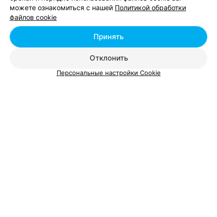
можете ознакомиться с нашей
Политикой обработки
файлов cookie
Принять
Отклонить
ЭФФЕКТИВНАЯ РЕКЛАМА НА САЙТЕ
Персональные настройки Cookie
СТУДИЯ
Сова
Минск, пер. Тучинский, 2
до 21:00
Женская стрижка
Все цены
Цена по запросу