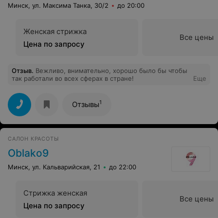
Минск, ул. Максима Танка, 30/2
до 20:00
Женская стрижка
Все цены
Цена по запросу
Отзыв
.
Вежливо, внимательно, хорошо было бы чтобы
так работали во всех сферах в стране!
Еще
1
Отзывы
САЛОН КРАСОТЫ
Oblako9
Минск, ул. Кальварийская, 21
до 22:00
Стрижка женская
Все цены
Цена по запросу