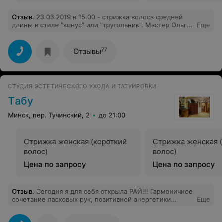
Отзыв
.
23.03.2019 в 15.00 - стрижка волоса средней
длины в стиле "конус" или "тругольник". Мастер Ольга
Еще
не знает хорошей техники ее выполнения. Желание
клиента было не выполнено. Пришлось искать другого
мастера, который все исправлял.
77
Отзывы
СТУДИЯ ЭСТЕТИЧЕСКОГО УХОДА И ТАТУИРОВКИ
Tабу
Минск, пер. Тучинский, 2
до 21:00
Стрижка женская (короткий
Стрижка женская 
волос)
волос)
Цена по запросу
Цена по запросу
Отзыв
.
Сегодня я для себя открыла РАЙ!!! Гармоничное
сочетание ласковых рук, позитивной энергетики
Еще
вокруг, погружение в медитативное состояние,
домашнего уюта :). Сашенька, спасибо за твое