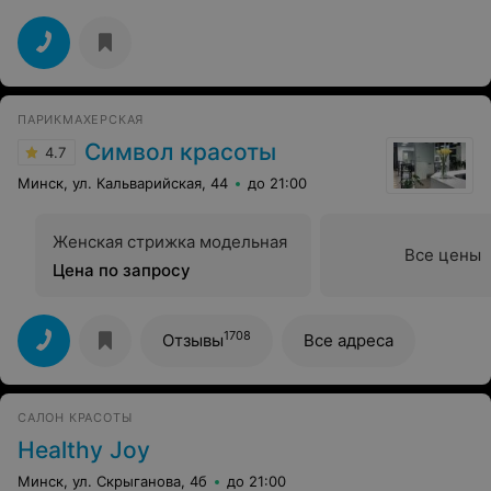
ПАРИКМАХЕРСКАЯ
Символ красоты
4.7
Минск, ул. Кальварийская, 44
до 21:00
Женская стрижка модельная
Все цены
Цена по запросу
1708
Отзывы
Все адреса
САЛОН КРАСОТЫ
Healthy Joy
Минск, ул. Скрыганова, 4б
до 21:00