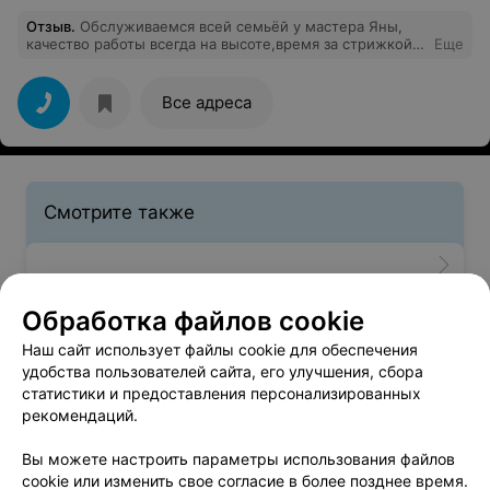
Отзыв
.
Обслуживаемся всей семьёй у мастера Яны,
качество работы всегда на высоте,время за стрижкой
Еще
пролетает не заметно за лёгкой и приятной беседой.
Все адреса
Смотрите также
Обработка файлов cookie
Окрашивание волос в м-р Красный Бор в Минске
Наш сайт использует файлы cookie для обеспечения
удобства пользователей сайта, его улучшения, сбора
Ламинирование волос в м-р Красный Бор в
статистики и предоставления персонализированных
Минске
рекомендаций.
Вы можете настроить параметры использования файлов
cookie или изменить свое согласие в более позднее время.