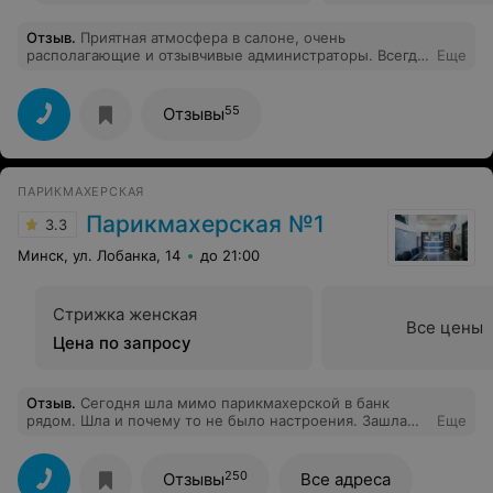
Отзыв
.
Приятная атмосфера в салоне, очень
располагающие и отзывчивые администраторы. Всегда
Еще
предлагают чай/кофе и воду. Осталась очень довольна
мастером по волосам - Викторией. На мои длинные
волосы попросила сделать легкую круговую стрижку и
55
Отзывы
небольшую челку у лица. Показала референс, мастер
прекрасно сделал свою работу и удовлетворил все
мои пожелания) Очень рекомендую
ПАРИКМАХЕРСКАЯ
Парикмахерская №1
3.3
Минск, ул. Лобанка, 14
до 21:00
Стрижка женская
Все цены
Цена по запросу
Отзыв
.
Сегодня шла мимо парикмахерской в банк
рядом. Шла и почему то не было настроения. Зашла
Еще
только спросить записаться. Но оказалось есть
свободное место к мастеру Юлии Удовской.
Попросила каре и уложить феном. У мастера хорошее
250
Отзывы
Все адреса
настроение, угодила клиенту,и у меня даже