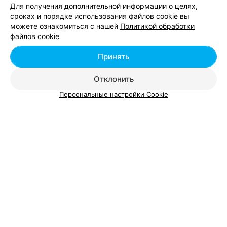
Для получения дополнительной информации о целях,
сроках и порядке использования файлов cookie вы
можете ознакомиться с нашей
Политикой обработки
Добавить компанию
файлов cookie
Добавить специалиста
Принять
Отклонить
Персональные настройки Cookie
О проекте
Новости проекта
Размещение рекламы
Вакансии
Публичный договор
Способы оплаты
Публичный договор по использованию сервиса
«Афиша»
Пользовательское соглашение
Написать в поддержку
Связаться по вопросам сотрудничества
Написать руководителю relax.by
Персональные настройки cookie