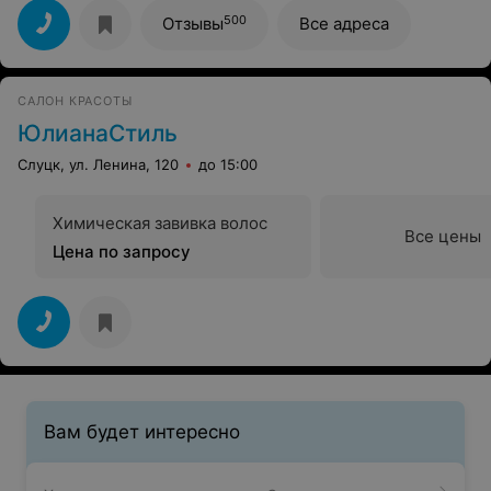
понравилось, еще очень порадовали цены на мужские
стрижки, можно без особых затрат подстричь всю
500
Отзывы
Все адреса
семью
САЛОН КРАСОТЫ
ЮлианаСтиль
Слуцк, ул. Ленина, 120
до 15:00
Химическая завивка волос
Все цены
Цена по запросу
Вам будет интересно