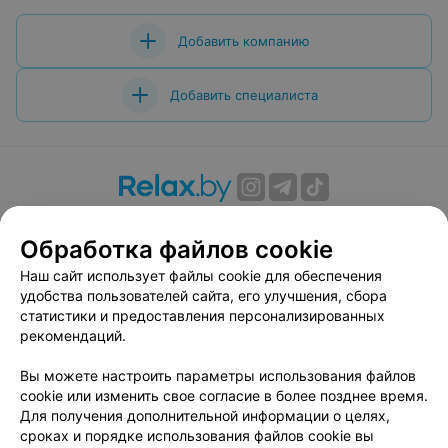
Добавить компанию
Добавить специалиста
О проекте
Новости проекта
Размещение рекламы
Обработка файлов cookie
Вакансии
Публичный договор
Способы оплаты
Публичный договор по использованию сервиса
Наш сайт использует файлы cookie для обеспечения
«Афиша»
удобства пользователей сайта, его улучшения, сбора
статистики и предоставления персонализированных
Пользовательское соглашение
рекомендаций.
Написать в поддержку
Вы можете настроить параметры использования файлов
Связаться по вопросам сотрудничества
cookie или изменить свое согласие в более позднее время.
Написать руководителю relax.by
Для получения дополнительной информации о целях,
Персональные настройки cookie
сроках и порядке использования файлов cookie вы