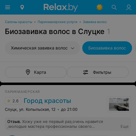
Салоны красоты
•
Парикмахерские услуги
•
Завивка волос
Биозавивка волос в Слуцке
1
Химическая завивка волос
Биозавивка волос
Фильтры
Карта
ПАРИКМАХЕРСКАЯ
Город красоты
2.6
Слуцк, ул. Копыльская, 12
до 21:00
Отзыв
.
Хожу уже не первый раз,очень нравится
,молодые мастера профессионалы своего
Еще
дела,вежливые и приветливые администраторы,всегда