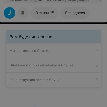
объяснила мастеру, что хочу. По итогу когда увидела
Еще
результат,не знала либо плакать либо смеяться.
Спасибо!
500
Отзывы
Все адреса
Вам будет интересно
Мытье головы в Слуцке
Плетение кос с канекалоном в Слуцке
Реконструкция волос в Слуцке