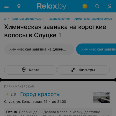
соты
•
Парикмахерские услуги
•
Завивка волос
•
Химическая завивка волос
Химическая завивка на короткие
волосы в Слуцке
1
Химическая завивка на длинные волосы
Фильтры
Карта
ПАРИКМАХЕРСКАЯ
Город красоты
2.6
Слуцк, ул. Копыльская, 12
до 21:00
Отзыв
.
Добрый день! Делала в салоне чёлку, доступно