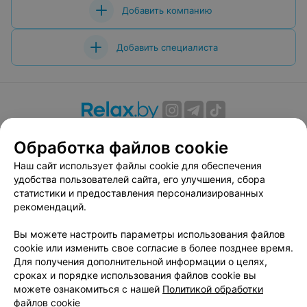
Добавить компанию
Добавить специалиста
О проекте
Новости проекта
Размещение рекламы
Обработка файлов cookie
Вакансии
Публичный договор
Способы оплаты
Наш сайт использует файлы cookie для обеспечения
Публичный договор по использованию сервиса
удобства пользователей сайта, его улучшения, сбора
«Афиша»
статистики и предоставления персонализированных
Пользовательское соглашение
рекомендаций.
Написать в поддержку
Вы можете настроить параметры использования файлов
Связаться по вопросам сотрудничества
cookie или изменить свое согласие в более позднее время.
Написать руководителю relax.by
Для получения дополнительной информации о целях,
сроках и порядке использования файлов cookie вы
Персональные настройки cookie
можете ознакомиться с нашей
Политикой обработки
Обработка персональных данных
файлов cookie