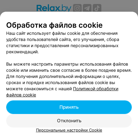
О проекте
Новости проекта
Размещение рекламы
Обработка файлов cookie
Вакансии
Публичный договор
Способы оплаты
Наш сайт использует файлы cookie для обеспечения
Публичный договор по использованию сервиса
удобства пользователей сайта, его улучшения, сбора
«Афиша»
статистики и предоставления персонализированных
Пользовательское соглашение
рекомендаций.
Написать в поддержку
Вы можете настроить параметры использования файлов
Связаться по вопросам сотрудничества
cookie или изменить свое согласие в более позднее время.
Написать руководителю relax.by
Для получения дополнительной информации о целях,
сроках и порядке использования файлов cookie вы
Персональные настройки cookie
можете ознакомиться с нашей
Политикой обработки
Обработка персональных данных
файлов cookie
Принять
© 2026 ООО «Артокс Лаб», УНП 191700409, регистрирующий орган -
Отклонить
Минский горисполком
| 220012, Республика Беларусь, г. Минск,
улица Толбухина, 2, пом. 16 | info@relax.by
Персональные настройки Cookie