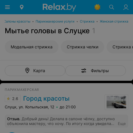
Салоны красоты
•
Парикмахерские услуги
•
Стрижка
•
Женская стрижка
Мытье головы в Слуцке
1
Модельная стрижка
Стрижка челки
Стрижка 
Фильтры
Карта
ПАРИКМАХЕРСКАЯ
Город красоты
2.6
Слуцк, ул. Копыльская, 12
до 21:00
Отзыв
.
Добрый день! Делала в салоне чёлку, доступно
объяснила мастеру, что хочу. По итогу когда увидела
Еще
результат,не знала либо плакать либо смеяться.