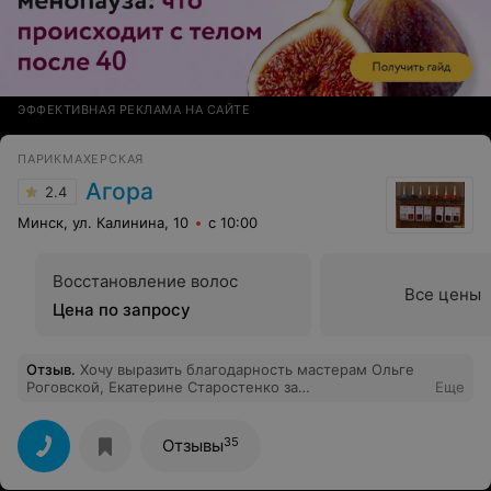
ЭФФЕКТИВНАЯ РЕКЛАМА НА САЙТЕ
ПАРИКМАХЕРСКАЯ
Агора
2.4
Минск, ул. Калинина, 10
с 10:00
Восстановление волос
Все цены
Цена по запросу
Отзыв
.
Хочу выразить благодарность мастерам Ольге
Роговской, Екатерине Старостенко за
Еще
профессиональный подход к окрашиванию волос и
маникюру с долговременным покрытием.
35
Отзывы