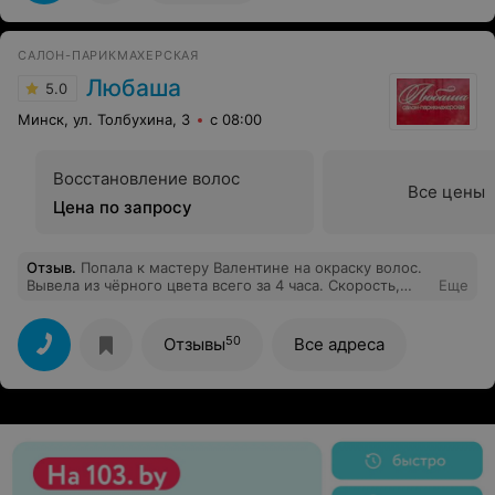
также оценили. Мастер здорово уложила волосы
диффузором. Я в восторге! Большое спасибо Ольге!
Лучше мастера для своих кудрей я еще не встречала! В
САЛОН-ПАРИКМАХЕРСКАЯ
салоне уютно, приятная атмосфера, внимательный
персонал. Все понравилось! Спасибо большое!
Любаша
5.0
Минск, ул. Толбухина, 3
с 08:00
Восстановление волос
Все цены
Цена по запросу
Отзыв
.
Попала к мастеру Валентине на окраску волос.
Вывела из чёрного цвета всего за 4 часа. Скорость,
Еще
качество... Безумно ей благодарна за все. Теперь
только к ней!
50
Отзывы
Все адреса