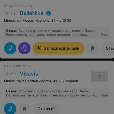
СТУДИЯ КРАСОТЫ
BellaNika
4.9
Минск, ул. Кузьмы Чорного, 31
с 10:00
Отзыв
.
Была на стрижке и укладке у стилиста Дарьи.
Всегда очень волнуюсь перед походом к новому
Еще
специалисту, но тут был полный восторг. Дарья
сделала хорошую стрижку и уложила мои волосы так,
что я себя почти не узнала, в хорошем смысле. Очень
Записаться онлайн
Отз
приятна в общении, дала совет по уходу, я осталась
очень довольна! Спасибо большое!
САЛОН КРАСОТЫ
Visavis
5.0
Минск, пр-т Независимости, 93
Выходной
Отзыв
.
Стриглась и делала уход у мастера Ольги.
Первый раз так трепетно отнеслись к моим вьющимся
Еще
волосам! Ольга в точности описала и сделала то, что
мне хотелось, даже без моих подробных объяснений.
Дома рассмотрела внимательно результат: стрижка
83
Отзывы
идеальной формы, завитки лежат красиво, дома все