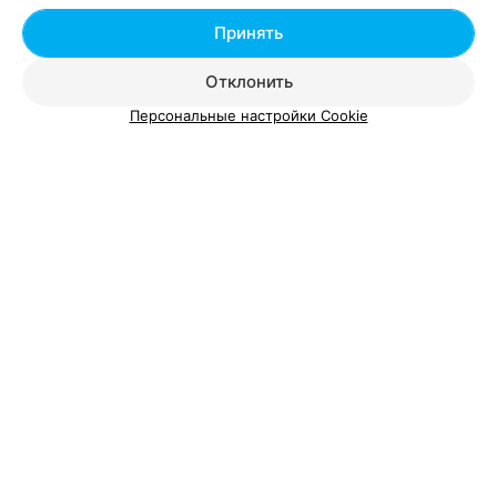
Кунцевщина в Минске
Принять
Отклонить
Персональные настройки Cookie
Добавить компанию
Добавить специалиста
О проекте
Новости проекта
Размещение рекламы
Вакансии
Публичный договор
Способы оплаты
Публичный договор по использованию сервиса
«Афиша»
Пользовательское соглашение
Написать в поддержку