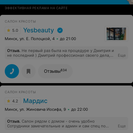
ЭФФЕКТИВНАЯ РЕКЛАМА НА САЙТЕ
САЛОН КРАСОТЫ
Yesbeauty
5.0
Минск, ул. Е. Полоцкой, 4
до 21:00
Отзыв
.
Не первый раз была на процедуре у Дмитрия и
не последний ) Дмитрий профессионал своего дела,
Еще
знает как осчастливить и преобразить мою кожу лица
без излишего травматизма. Всё четко и качественно.
Всегда получаю грамотную консультацию по
834
Отзывы
домашнему уходу и ответы на все вопросы. Спасибо
Дмитрию и вашей студии! Очень приятно у вас всегда
бывать.
САЛОН КРАСОТЫ
Мардис
4.2
Минск, ул. Жиновича Иосифа, 9
до 22:00
Отзыв
.
Салон рядом с домом - очень удобно
Сотрудники замечательные и админ и сам спец по
Еще
волосам. У меня длинные, густые, пористые -