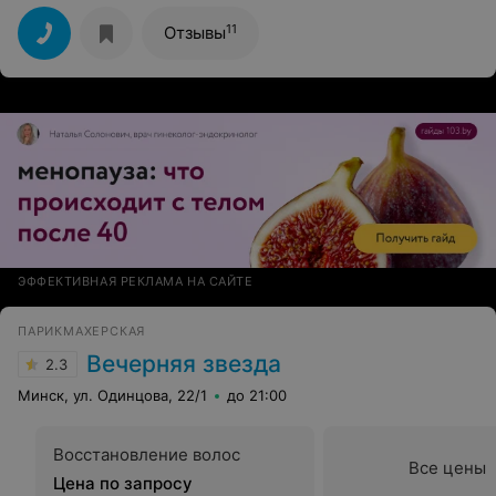
сложные в работе волосы- но мастер прекрасно
справился со сложным окрашиванием и я довольна
11
Отзывы
результатом Атмосфера приятная Процветания салону,
ну а я обязательно вернусь
ЭФФЕКТИВНАЯ РЕКЛАМА НА САЙТЕ
ПАРИКМАХЕРСКАЯ
Вечерняя звезда
2.3
Минск, ул. Одинцова, 22/1
до 21:00
Восстановление волос
Все цены
Цена по запросу