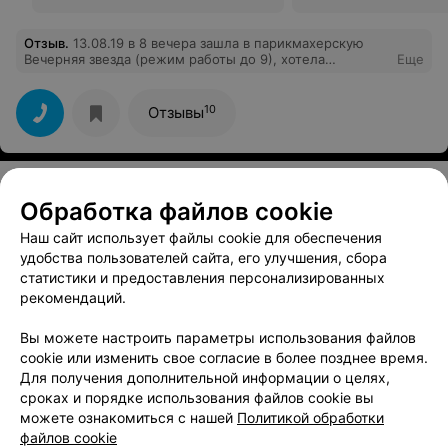
Отзыв
.
13.08.19 в 8 вечера зашла в парикмахерскую
Вечерняя звезда (режим работы до 9), хотела
Еще
подстричь челку и кончики. Администратор обратилась
к парикмахеру Виктории с вопросом будет ли она
сегодня кого-то еще брать. Виктория сказала, что не
10
Отзывы
будет. И сидела дальше "болтала ногами". За час до
закрытия парикмахерской...У второго мастера был
клиент. Предложили придти завтра. Не понятна
политика этой парикмахерской, клиенты им не нужны,
а мастера не заинтересованы в работе.
Обработка файлов cookie
Смотрите также
Наш сайт использует файлы cookie для обеспечения
удобства пользователей сайта, его улучшения, сбора
Лечение волос возле метро Кунцевщина в
статистики и предоставления персонализированных
Минске
рекомендаций.
Вы можете настроить параметры использования файлов
Биозавивка волос возле метро Кунцевщина в
cookie или изменить свое согласие в более позднее время.
Минске
Для получения дополнительной информации о целях,
сроках и порядке использования файлов cookie вы
можете ознакомиться с нашей
Политикой обработки
Химическая завивка волос возле метро
файлов cookie