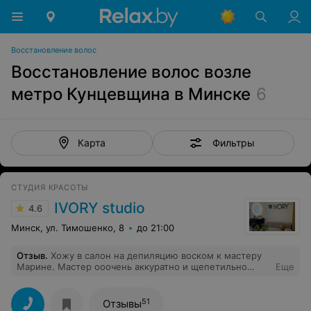
Восстановление волос
Восстановление волос возле
метро Кунцевщина в Минске
6
Фильтры
Карта
СТУДИЯ КРАСОТЫ
IVORY studio
4.6
Минск, ул. Тимошенко, 8
до 21:00
Отзыв
.
Хожу в салон на депиляцию воском к мастеру
Марине. Мастер ооочень аккуратно и щепетильно
Еще
делает! Результат идеальный! И сама очень приятная и
доброжелательная. Видно что профессионал. Еще
приходила на брови к Наталье. Тоже понравилось!
51
Отзывы