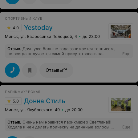
услышала мой запрос, не переборщила, веселая и
общительная. Атмосфера в салоне приятная, красиво,
чисто, админы вежливые и внимательные. Однозначно
рекомендую!
СПОРТИВНЫЙ КЛУБ
Yestoday
4.0
Минск, ул. Евфросиньи Полоцкой, 4
до 23:00
Отзыв
.
Дочь уже больше года занимается теннисом,
не всегда получается самой присутствовать на
Еще
тренировках но имеется возможность с офиса
смотреть как она тренируется-это огромный плюс! Но
последнее время какие то проблемы с трансляцией и
24
Отзывы
никто ничего не делает..
ПАРИКМАХЕРСКАЯ
Донна Стиль
5.0
Минск, ул. Якубовского, 49
до 20:00
Отзыв
.
Очень нам нравится парикмахер Светлана!!!
Ходила к ней делать прическу на длинные волосы,
Еще
осталась очень довольна и меня отметили на
торжестве))) , а также вожу к ней подстригать двух