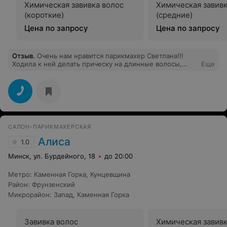
Химическая завивка волос
Химическая завивк
(короткие)
(средние)
Цена по запросу
Цена по запросу
Отзыв
.
Очень нам нравится парикмахер Светлана!!!
Ходила к ней делать прическу на длинные волосы,
Еще
осталась очень довольна и меня отметили на
торжестве))) , а также вожу к ней подстригать двух
маленьких сыновей, всегда подстрижет так как нужно,
что зачастую не получается у других парикмахеров.
Светлана всегда на позитиве и в хорошем настроении,
что очень важно для клиента!!! Спасибо большое
хозяину парикмахерской за такого парикмахера!!!
САЛОН-ПАРИКМАХЕРСКАЯ
Алиса
1.0
Минск, ул. Бурдейного, 18
до 20:00
Метро
:
Каменная Горка
,
Кунцевщина
Район
:
Фрунзенский
Микрорайон
:
Запад
,
Каменная Горка
Завивка волос
Химическая завивк