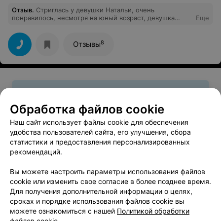
Отзыв
.
Стриглась у девушки Натальи, очень
понравилось, несмотря на юный возраст, девушка
Еще
отлично постригла и уложила мне все. Я безумно
довольна приду к ней еще раз.
8
Отзывы
Смотрите также
Обработка файлов cookie
Наш сайт использует файлы cookie для обеспечения
Биозавивка волос возле метро Кунцевщина в
удобства пользователей сайта, его улучшения, сбора
Минске
статистики и предоставления персонализированных
рекомендаций.
Восстановление волос возле метро Кунцевщина
Вы можете настроить параметры использования файлов
в Минске
cookie или изменить свое согласие в более позднее время.
Для получения дополнительной информации о целях,
сроках и порядке использования файлов cookie вы
Лечение волос возле метро Кунцевщина в
можете ознакомиться с нашей
Политикой обработки
Минске
файлов cookie