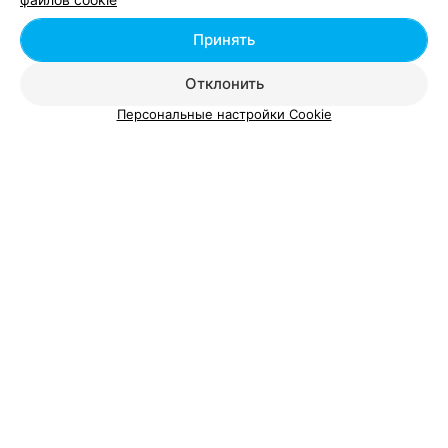
Принять
Отклонить
Добавить компанию
Персональные настройки Cookie
Добавить специалиста
О проекте
Новости проекта
Размещение рекламы
Вакансии
Публичный договор
Способы оплаты
Публичный договор по использованию сервиса
«Афиша»
Пользовательское соглашение
Написать в поддержку
Связаться по вопросам сотрудничества