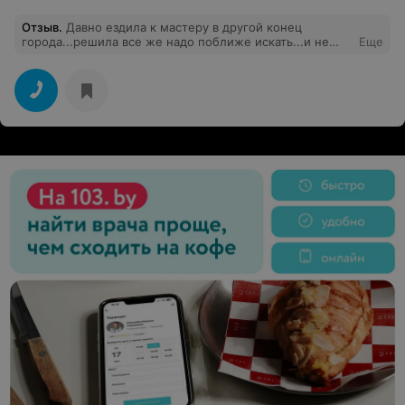
Отзыв
.
Давно ездила к мастеру в другой конец
города...решила все же надо поближе искать...и не
Еще
прогадала!Попала к мастеру Екатерине в эту студию!И
поражена результатам!!!!!!!Очень довольна,с
окраской,стрижкой❤️профессиональному подходу к
клиенту!!!Она поняла меня без слов❤️❤️❤️Я
СЧАСТЛИВА!!!!Очень советую!