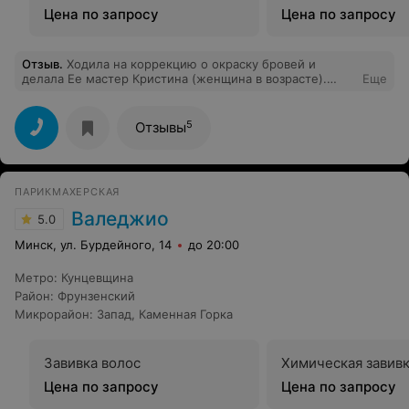
Цена по запросу
Цена по запросу
Отзыв
.
Ходила на коррекцию о окраску бровей и
делала Ее мастер Кристина (женщина в возрасте).
Еще
Мало того, что до крови раза 4 меня ущипнула, так
ещё дала мне вату и сказала подойти к зеркалу и
смывать себе самой краску! Я была просто в шоке. Что
5
Отзывы
это за сервис такой?! Отвратительно просто! За что я
заплатила? Впечатление ужасные, никому не
посоветую больше этот салон, хотя ходим туда Всей
семьёй с самого его открытия! Персонал совсем
ПАРИКМАХЕРСКАЯ
расслабился. В открытую хотят по салону и
разговаривают по телефону, обсуждают свои личные
Валеджио
5.0
проблемы, моют, укладывают свои волосы и весело
хохочут.
Минск, ул. Бурдейного, 14
до 20:00
Метро
:
Кунцевщина
Район
:
Фрунзенский
Микрорайон
:
Запад
,
Каменная Горка
Завивка волос
Химическая завивк
Цена по запросу
Цена по запросу