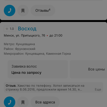
много лет хожу к ним.
4
Отзывы
Восход
1.0
Минск, ул. Притыцкого, 76
до 21:00
Метро
:
Кунцевщина
Район
:
Фрунзенский
Микрорайон
:
Кунцевщина
,
Каменная Горка
Завивка волос
Все цены
Цена по запросу
Отзыв
.
Хамство по телефону. Хотел записаться на
стрижку 8.06.2016, предложили время 14.30, я
Еще
спросил есть ли другое время - просто бросили
трубку, я перезвонил - больше не подымали. Спасибо
за такое отношение!
Все адреса