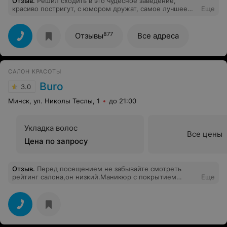
Отзыв
.
Решил сходить в это чудесное заведение,
красиво постригут, с юмором дружат, самое лучшее
Еще
обслуживание.
877
Отзывы
Все адреса
САЛОН КРАСОТЫ
Buro
3.0
Минск, ул. Николы Теслы, 1
до 21:00
Укладка волос
Все цены
Цена по запросу
Отзыв
.
Перед посещением не забывайте смотреть
рейтинг салона,он низкий.Маникюр с покрытием
Еще
выполняют некачественно. Была у разных мастеров
этого салона,к сожалению ни один не справился со
своей работой.Покрытие отваливается либо сразу по
приезду домой, спустя день ,через 6 дней(6
ногтей).Сначала относилась с пониманием,но сейчас
испытываю раздражение . Будьте готовы к тому , что