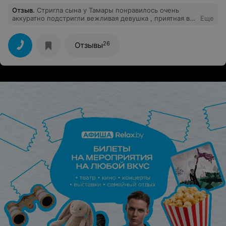
Отзыв
.
Стригла сына у Тамары понравилось очень
аккуратно подстригли вежливая девушка , приятная в
Еще
общении , тактичная , мастер своего дела !
Обязательно приду еще раз
26
Отзывы