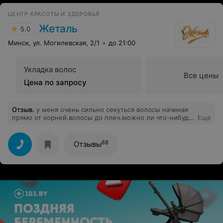
стороной этот салон.
ЦЕНТР КРАСОТЫ И ЗДОРОВЬЯ
Жеталь
5.0
Минск, ул. Могилевская, 2/1
до 21:00
Укладка волос
Все цены
Цена по запросу
Отзыв
.
у меня очень сильно секуться волосы начиная
прямо от корней.волосы до плеч.можно ли что-нибудь
Еще
сделать.если да,то сколько это будет стоить?к вам
нужно записываться.сама я из осипович
88
Отзывы