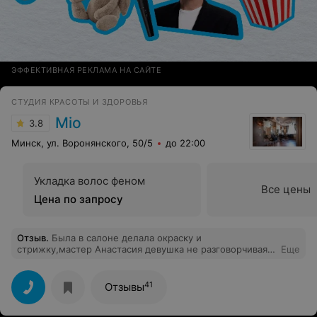
ЭФФЕКТИВНАЯ РЕКЛАМА НА САЙТЕ
СТУДИЯ КРАСОТЫ И ЗДОРОВЬЯ
Mio
3.8
Минск, ул. Воронянского, 50/5
до 22:00
Укладка волос феном
Все цены
Цена по запросу
Отзыв
.
Была в салоне делала окраску и
стрижку,мастер Анастасия девушка не разговорчивая
Еще
совсем, ничего не объясняла свои действия ,после
окраски волос было жжения и чесалась очень голова
видно аллергия на краску или olaplex,эффект меня
41
Отзывы
совсем не порадовал,им лижбы с людей деньги
сорвать ,а на последствия им всё равно, буду обходить