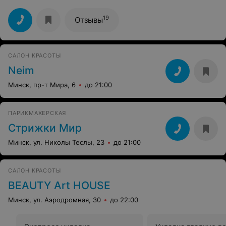
и комфортнее) девочки-администраторы умнички,
всегда предложат кофе, чай, всегда с улыбкой
встречают...не натянутой, а реально рады видеть) В
19
Отзывы
общем спасибо! Отдельное спасибо Ольге
парикмахеру! Большой профессионал! В барберах,
конечно, такого профи нет!
САЛОН КРАСОТЫ
Neim
Минск, пр-т Мира, 6
до 21:00
ПАРИКМАХЕРСКАЯ
Стрижки Мир
Минск, ул. Николы Теслы, 23
до 21:00
САЛОН КРАСОТЫ
BEAUTY Art HOUSE
Минск, ул. Аэродромная, 30
до 22:00