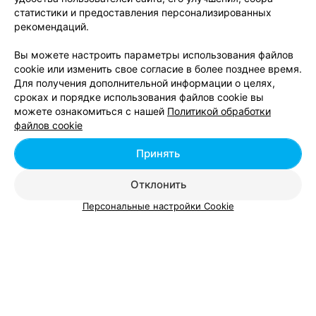
Glam City Studio
статистики и предоставления персонализированных
рекомендаций.
Минск, ул. Аэродромная, 16
до 21:00
Вы можете настроить параметры использования файлов
cookie или изменить свое согласие в более позднее время.
САЛОН КРАСОТЫ
Для получения дополнительной информации о целях,
My day
сроках и порядке использования файлов cookie вы
можете ознакомиться с нашей
Политикой обработки
Минск, ул. Аэродромная, 16
до 21:00
файлов cookie
Принять
Отклонить
Персональные настройки Cookie