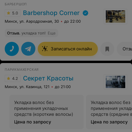
БАРБЕРШОП
Barbershop Corner
5.0
Минск, ул. Аэродромная, 30
до 22:00
Отзыв
.
укладка топ!
Еще
Записаться онлайн
Отз
ПАРИКМАХЕРСКАЯ
Секрет Красоты
4.2
Минск, ул. Казинца, 121
до 21:00
Укладка волос без
Укладка волос без
применения укладочных
применения уклад
средств (короткие волосы)
средств (средние 
Цена по запросу
Цена по запросу