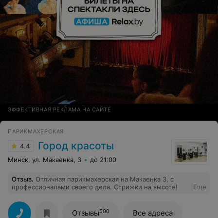
ЭФФЕКТИВНАЯ РЕКЛАМА НА САЙТЕ
ПАРИКМАХЕРСКАЯ
Город красоты
4.4
Минск, ул. Макаенка, 3
до 21:00
Отзыв
.
Отличная парикмахерская на Макаенка 3, с
профессионалами своего дела. Стрижки на высоте!
Еще
500
Отзывы
Все адреса