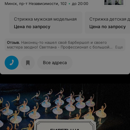
Минск, пр-т Независимости, 102
до 20:00
Стрижка мужская модельная
Стрижка детская д
Цена по запросу
Цена по запросу
Отзыв
.
Наконец-то нашел свой барбершоп и своего
мастера заодно! Светлана - Профессионал с большой
Еще
буквы! Очень понравилась стрижка, при том, что даже
не пришлось практически ничего объяснять!
Обязательно вернусь туда и рекомендую всем!
Все адреса