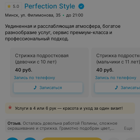
Perfection Style
5.0
Минск, ул. Филимонова, 35
до 21:00
Уединенная и расслабляющая атмосфера, богатое
разнообразие услуг, сервис премиум-класса и
профессиональный подход.
Стрижка подростковая
Стрижка подростк
(девочки с 10 лет)
(мальчики с 11 лет
40 руб.
40 руб.
Запись по телефону
Запись по телефону
Записаться
Записать
Услуги в 4 или 6 рук — красота и уход за один визит!
Отзыв
.
Осталась довольна работой Полины, сложное
окрашивание и стрижка. Грамотно подобран цвет,
Еще
смотрится натурально. Аккуратный и грамотный
специалист.