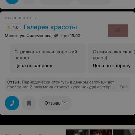
САЛОН КРАСОТЫ
Галерея красоты
4.6
Минск, ул. Филимонова, 45
до 19:00
Стрижка женская (короткий
Стрижка женская 
волос)
волос)
Цена по запросу
Цена по запросу
Отзыв
.
Периодически стригусь в данном салоне,и вот
последние 2 раза меня стригут хуже некуда(мастер
Еще
Жанна),стрижка занимает не более 30 мин,а
последний раз пришла на стрижку чёлки,просила
косую чёлку,в итоге сделали мне совершенно другое и
52
Отзывы
подстригли меня насухо,да ещё и за 10 мин Думаю,что
пора поменять салон