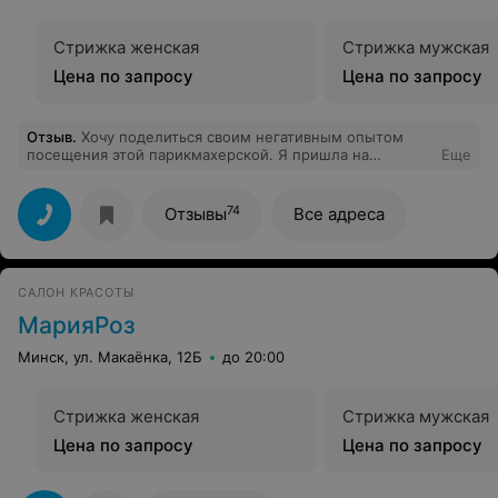
Стрижка женская
Стрижка мужская
Цена по запросу
Цена по запросу
Отзыв
.
Хочу поделиться своим негативным опытом
посещения этой парикмахерской. Я пришла на
Еще
стрижку к практикантам, и, хотя сама стрижка
получилась хорошей, общее впечатление от визита
просто ужасное. Во время процесса администраторы
74
Отзывы
Все адреса
не оставляли в покое никого— постоянно цеплялись к
практикантам, мешая им работать. Вместо того чтобы
поддержать их, они только создавали напряженную
атмосферу. Я чувствовала себя крайне неудобно, когда
САЛОН КРАСОТЫ
они начали хамить не только практикантам, но и мне.
К сожалению, даже мастер, которая должна была
МарияРоз
быть профессионалом, подключилась к этому
неприятному спектаклю. Вместо того чтобы
Минск, ул. Макаёнка, 12Б
до 20:00
сосредоточиться на своих обязанностях, она
подлетела к девочкам начала кричать, хамить,
подкалывать, переходить на личности и выгонять меня
Стрижка женская
Стрижка мужская
с места. Человек будто не осознаёт где находится.
Хотя качество стрижки меня порадовало, отношение
Цена по запросу
Цена по запросу
персонала полностью испортило впечатление. Не
рекомендую эту парикмахерскую, если вы хотите
избежать хамства и некомпетентности со стороны