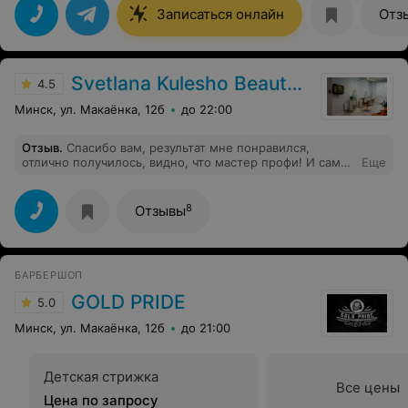
Записаться онлайн
Отз
Svetlana Kulesho Beauty Studio
4.5
Минск, ул. Макаёнка, 12б
до 22:00
Отзыв
.
Спасибо вам, результат мне понравился,
отлично получилось, видно, что мастер профи! И само
Еще
место уютное и красивое!
8
Отзывы
БАРБЕРШОП
GOLD PRIDE
5.0
Минск, ул. Макаёнка, 12б
до 21:00
Детская стрижка
Все цены
Цена по запросу