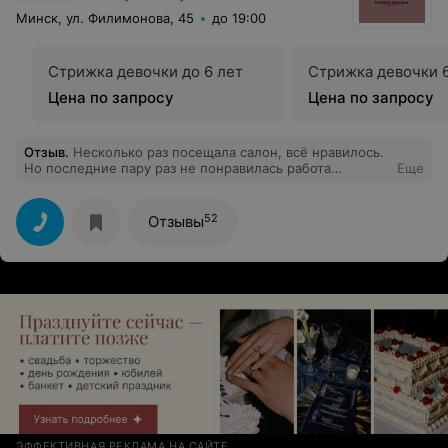
Минск, ул. Филимонова, 45
до 19:00
Стрижка девочки до 6 лет
Стрижка девочки 6
Цена по запросу
Цена по запросу
Отзыв
.
Несколько раз посещала салон, всё нравилось.
Но последние пару раз не понравилась работа
Еще
администратора. Записывалась на одно время, а когда
приходила, оказывалось, что запись на другое время.
Последний раз администратор даже нахамила,
52
Отзывы
навстречу не пошла! Больше не пойду, не хочется
тратить время и портить себе настроение!
ЭФФЕКТИВНАЯ РЕКЛАМА НА САЙТЕ