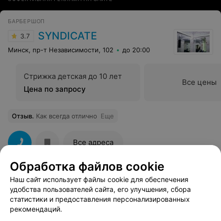
БАРБЕРШОП
SYNDICATE
3.7
Минск, пр-т Независимости, 102
до 20:00
Стрижка детская до 10 лет
Все цены
Цена по запросу
Отзыв
.
Как всегда отлично
Еще
Все адреса
Обработка файлов cookie
Наш сайт использует файлы cookie для обеспечения
удобства пользователей сайта, его улучшения, сбора
Смотрите также
статистики и предоставления персонализированных
рекомендаций.
Женская стрижка возле метро Московская в