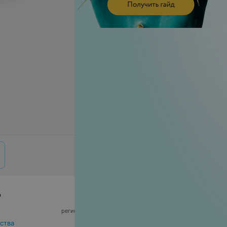
р
© 2026 ООО «Артокс Лаб», УНП 191700409,
регистрирующий орган - Минский горисполком
|
220012, Республика Беларусь, г. Минск,
ства