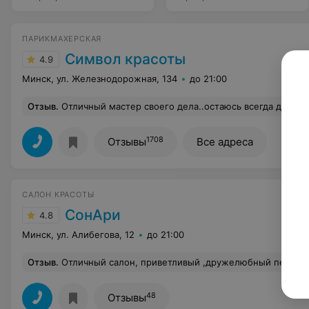
ПАРИКМАХЕРСКАЯ
Символ красоты
4.9
Минск, ул. Железнодорожная, 134
до 21:00
Отзыв
.
Отличный мастер своего дела..остаюсь всегда довольна результатом.Можно смел
1708
Отзывы
Все адреса
САЛОН КРАСОТЫ
СонАри
4.8
Минск, ул. Алибегова, 12
до 21:00
Отзыв
.
Отличный салон, приветливый ,дружелюбный персонал и самое главное профессионалы своего дела . Постоянно хожу к
48
Отзывы