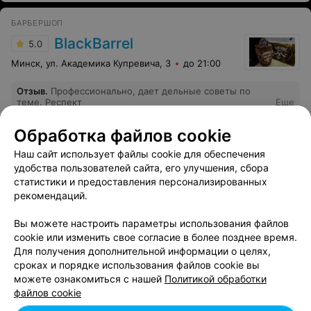
не оказалось, что вызывает вопросы. В другом
барбершопе подтвердили, что стрижка выполнена
БАРБЕРШОП
плохо, и по возможности исправили ситуацию. Очень
жаль, что здесь не готовы отвечать за качество своей
BlackBarrel
5.0
работы и уважительно общаться с клиентами. Деньги
— не главное, важно отношение и профессионализм,
Минск, ул. Академика Купревича, 3
до 21:00
которых, увы, не увидела.
Отзыв
.
Профессионально, дает дельные советы по
теме. Респект
Еще
Обработка файлов cookie
2793
Отзывы
Все адреса
Наш сайт использует файлы cookie для обеспечения
удобства пользователей сайта, его улучшения, сбора
статистики и предоставления персонализированных
Ещё 1 адрес
рекомендаций.
Вы можете настроить параметры использования файлов
Показать последние 15
cookie или изменить свое согласие в более позднее время.
Для получения дополнительной информации о целях,
сроках и порядке использования файлов cookie вы
1
2
можете ознакомиться с нашей
Политикой обработки
файлов cookie