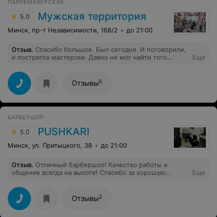
ПАРИКМАХЕРСКАЯ
Мужская территория
5.0
Минск, пр-т Независимости, 168/2
до 21:00
Отзыв
.
Спасибо большое. Был сегодня. И поговорили,
и постригла мастерски. Давно не мог найти того
Еще
эффекта от стрижки, которого ожидал. Вика смогла
меня понять и угодить. Спасибо огромное. Приеду к
ней еще не раз.
5
Отзывы
БАРБЕРШОП
PUSHKARI
5.0
Минск, ул. Притыцкого, 38
до 21:00
Отзыв
.
Отличный барбершоп! Качество работы и
общение всегда на высоте! Спасибо за хорошую
Еще
работу! Я ваш постоянный клиент!
2
Отзывы