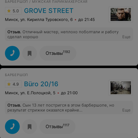
БАРБЕРШОП / МУЖСКАЯ ПАРИКМАХЕРСКАЯ
GROVE STREET
5.0
Минск, ул. Кирилла Туровского, 6
до 21:45
Отзыв
.
Отличный мастер, неплохо поболтали и работу
сделал хорошо
Еще
1192
Отзывы
БАРБЕРШОП
Büro 20/16
4.9
Минск, ул. Е.Полоцкой, 5
до 21:00
Отзыв
.
Сын 13 лет постригся в этом барбершопе, но
результат стрижки оказался крайне
Еще
разочаровывающим — криво, несимметрично,
неаккуратно, нелепо. Когда мы вернулись, чтобы
исправить недочеты, мастера отказались признать
1117
Отзывы
ошибки, заявили, что их работа и так хороша, и просто
вернули деньги без извинений. Книги жалоб на месте