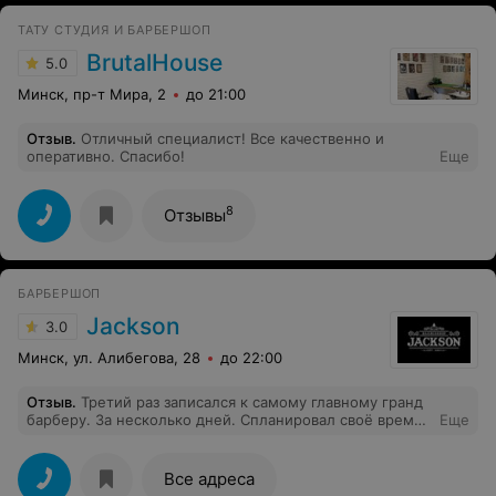
ТАТУ СТУДИЯ И БАРБЕРШОП
BrutalHouse
5.0
Минск, пр-т Мира, 2
до 21:00
Отзыв
.
Отличный специалист! Все качественно и
оперативно. Спасибо!
Еще
8
Отзывы
БАРБЕРШОП
Jackson
3.0
Минск, ул. Алибегова, 28
до 22:00
Отзыв
.
Третий раз записался к самому главному гранд
барберу. За несколько дней. Спланировал своё время.
Еще
И третий раз опять мимо. Но на этот раз хотя бы
перезвонили. Снова предложили другого мастера.
Зачем тогда есть к нему запись - не понятно.
Все адреса