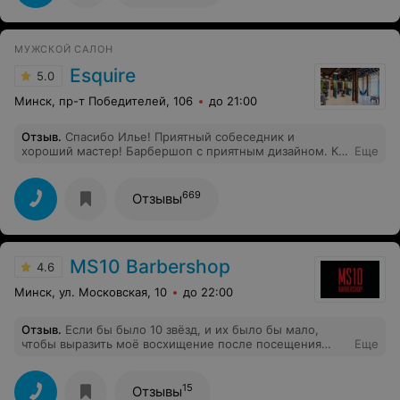
МУЖСКОЙ САЛОН
Esquire
5.0
Минск, пр-т Победителей, 106
до 21:00
Отзыв
.
Спасибо Илье! Приятный собеседник и
хороший мастер! Барбершоп с приятным дизайном. К
Еще
дивану на входе не успел привыкнуть,- не очень
удобно облокотиться спиной.
669
Отзывы
MS10 Barbershop
4.6
Минск, ул. Московская, 10
до 22:00
Отзыв
.
Если бы было 10 звёзд, и их было бы мало,
чтобы выразить моё восхищение после посещения
Еще
этого барбершопа. Попался он мне абсолютно
случайно, я просто зашёл и спросил, можно ли
постричься. И мне сразу предложили место. Стригла
15
Отзывы