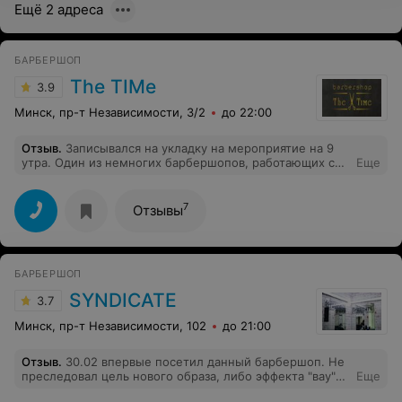
Ещё 2 адреса
БАРБЕРШОП
The TIMe
3.9
Минск, пр-т Независимости, 3/2
до 22:00
Отзыв
.
Записывался на укладку на мероприятие на 9
утра. Один из немногих барбершопов, работающих с
Еще
9:00, но по факту этот режим сугубо «на бумаге». Мало
того что ТЦ Столица работает с 10:00 и пройти на
нижний уровень мимо охраны, без сопровождения
7
Отзывы
мастера барбершопа, по записи с 9:00 невозможно,
так ещё приходится выслушивать недовольства самого
мастера о моем выборе времени и цели визита. Да,
согласен укладка - дело не прибыльное, но зачем вы
БАРБЕРШОП
открываете запись на предоставление таких услуг и на
такое время. Во- вторых, укладку сделали
SYNDICATE
3.7
отвратительно, мастер уложил волосы поверх моей, на
мой гель и лак. Мое время также дорого, как и вам,
Минск, пр-т Независимости, 102
до 21:00
учитесь работать, съездите на курсы.
Отзыв
.
30.02 впервые посетил данный барбершоп. Не
преследовал цель нового образа, либо эффекта "вау"
Еще
моя работа приравнивает любую стрижку к каше на