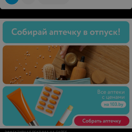
меня Екатерина. Я рассказал ей, что хотел бы, где
раньше стригся, что хотелось бы изменить. Она меня
внимательно выслушала, проанализировала мои
пожелания и сказала, что и как. Час прошёл
незаметно, в процессе завязалась беседа о стрижках и
не только. И в конце я получил именно ту стрижку, что
и хотел. Мастер работает очень аккуратно, тщательно
и бережно. Мне действительно очень понравился тот
вариант, который получился! Хотя волосы у меня не
самые лёгкие, а желания тоже не самые простые!
ЭФФЕКТИВНАЯ РЕКЛАМА НА САЙТЕ