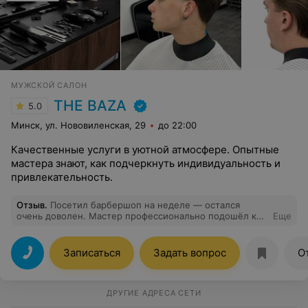
МУЖСКОЙ САЛОН
THE BAZA
5.0
Минск, ул. Нововиленская, 29
до 22:00
Качественные услуги в уютной атмосфере. Опытные
мастера знают, как подчеркнуть индивидуальность и
привлекательность.
Отзыв
.
Посетил барбершоп на неделе — остался
очень доволен. Мастер профессионально подошёл к
Еще
стрижке, объяснил, что и зачем делает, результат
превзошёл ожидания. В салоне чисто, приятная
атмосфера и внимательное обслуживание. Всем
Записаться
Задать вопрос
О
рекомендую — вернусь снова!
ДРУГИЕ АДРЕСА СЕТИ