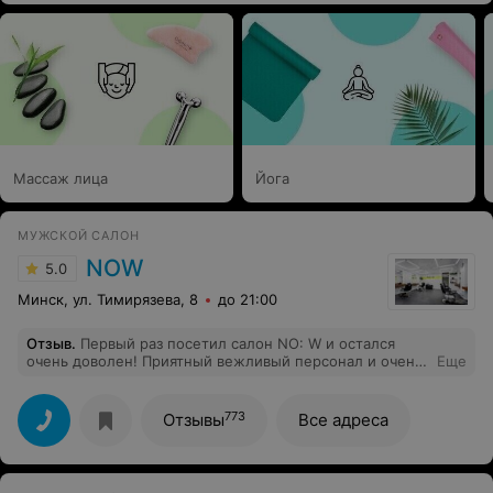
Массаж лица
Йога
МУЖСКОЙ САЛОН
NOW
5.0
Минск, ул. Тимирязева, 8
до 21:00
Отзыв
.
Первый раз посетил салон NO: W и остался
очень доволен! Приятный вежливый персонал и очень
Еще
вкусный кофе. А мастеру Виталию отдельное спасибо
за все учтенные мои пожелания к стрижке и укладке,
и за очень приятную беседу во время его работы!
773
Отзывы
Все адреса
Максимально вежливый и приятный мастер, который
поддержит разговор, классно пошутит, учтет все
пожелания и оставит приятные впечатления от похода
в барбершоп)