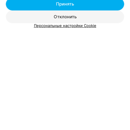
Принять
Отклонить
Добавить компанию
Персональные настройки Cookie
Добавить специалиста
О проекте
Новости проекта
Размещение рекламы
Вакансии
Публичный договор
Способы оплаты
Публичный договор по использованию сервиса
«Афиша»
Пользовательское соглашение
Написать в поддержку
Связаться по вопросам сотрудничества
Написать руководителю relax.by