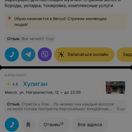
бороды, укладка, тонировка, комплексные услуги
Образ начинается в Bercut! Стрижки меняющие
людей!
Отзыв
.
Все четко!!!
Еще
Записаться онлайн
Зад
БАРБЕРШОП
Хулиган
4.8
Минск, ул. Натуралистов, 12
до 22:00
Отзыв
.
Стригся у Оли... По-моему она каждый волосок
на моей голове постригла персонально) Аккуратная,
Еще
приятная, милая барбер! Спасибо, Оля, вы правда
молодец!
16
Отзывы
Все адреса