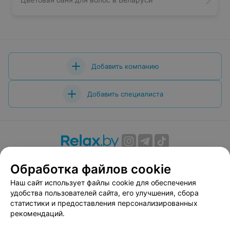
Добавить компанию
Добавить специалиста
О проекте
Новости проекта
Размещение рекламы
Обработка файлов cookie
Вакансии
Публичный договор
Способы оплаты
Наш сайт использует файлы cookie для обеспечения
Публичный договор по использованию сервиса
удобства пользователей сайта, его улучшения, сбора
«Афиша»
статистики и предоставления персонализированных
Пользовательское соглашение
рекомендаций.
Написать в поддержку