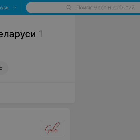
русь
Поиск мест и событий
Беларуси
1
с