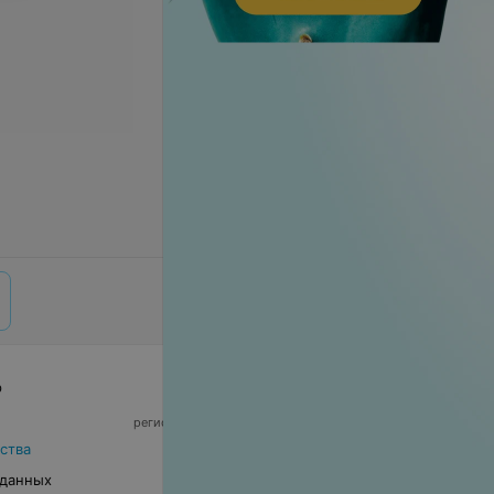
р
© 2026 ООО «Артокс Лаб», УНП 191700409,
регистрирующий орган - Минский горисполком
|
220012, Республика Беларусь, г. Минск,
ства
улица Толбухина, 2, пом. 16 | info@relax.by
 данных