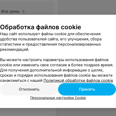
Все цены
Обработка файлов cookie
скажите. Я промолчала и ушла. Мой дорогой супруг делал депиляцию ног, посчитали почему-то ноги+бикини! какое бикини, если он не снимал(извините) трусикоффф. Ок. Сегодня муж приехал подстричься, запись на 14, в 14.30 он ушел тк не дождался своего мастера. Хотя парикмахеры и мужские и женские мне нравятся.
Еще
Наш сайт использует файлы cookie для обеспечения
удобства пользователей сайта, его улучшения, сбора
статистики и предоставления персонализированных
рекомендаций.
Вы можете настроить параметры использования файлов
cookie или изменить свое согласие в более позднее время.
Для получения дополнительной информации о целях,
сроках и порядке использования файлов cookie вы можете
ознакомиться с нашей
Политикой обработки файлов cookie
Отклонить
Принять
Персональные настройки Cookie