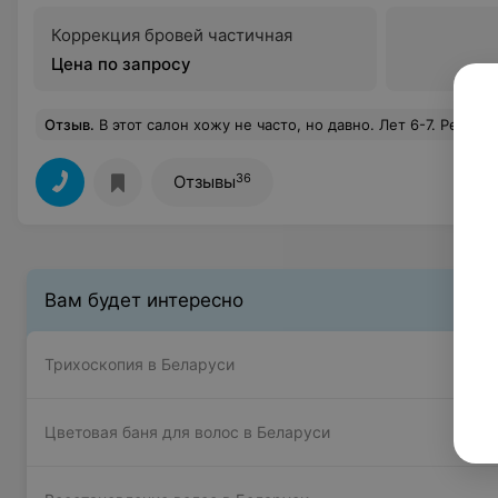
Коррекция бровей частичная
Цена по запросу
Отзыв
.
В этот салон хожу не часто, но давно. Лет 6-7. Решила написать отзыв. Итак, администраторы, вдруг начали разговаривать со мной на ТЫ, чай кофе мне не предлагают уже года 2, тк я "своя", при мне могут жевать, кушать и даже не поздороваются при встрече. В кабинете в связи с ремонтом был бардак конкретно у Нади, делала маникюр, шилаком, удаляла очень не аккуратно и больно задевая кожу, при этом ворча что у меня OPI надо предупреждать и вообще сейчас посмотрим может ничего не получится. Злая, недовольная.... При расчете-сарказм от маникюрши. При этом ожидающие посетители оторвали головы от своих журнальчиков и вопросительно посмотрели на меня. Надежда, оставляйте дома плохое настроение или мне лично 
36
Отзывы
Вам будет интересно
Трихоскопия в Беларуси
Цветовая баня для волос в Беларуси