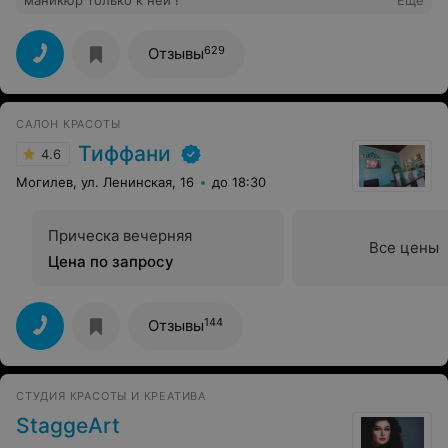
маникюр только к ней !
Еще
629
Отзывы
САЛОН КРАСОТЫ
Тиффани
4.6
Могилев, ул. Ленинская, 16
до 18:30
Прическа вечерняя
Все цены
Цена по запросу
144
Отзывы
СТУДИЯ КРАСОТЫ И КРЕАТИВА
StaggeArt