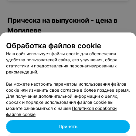
Прическа на выпускной - цена в
Могилеве
Обработка файлов cookie
Вечерняя прическа
от 50 руб.
Вечерняя прическа (собранная)
от 70 руб.
Наш сайт использует файлы cookie для обеспечения
удобства пользователей сайта, его улучшения, сбора
Вечерняя причёска
от 70 руб.
статистики и предоставления персонализированных
Торжественная прическа
от 35 руб.
рекомендаций.
Вы можете настроить параметры использования файлов
cookie или изменить свое согласие в более позднее время.
Для получения дополнительной информации о целях,
сроках и порядке использования файлов cookie вы
можете ознакомиться с нашей
Политикой обработки
Добавить компанию
файлов cookie
Добавить специалиста
Принять