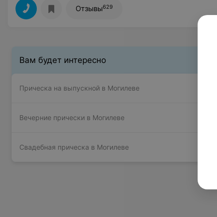
629
Отзывы
Вам будет интересно
Прическа на выпускной в Могилеве
Вечерние прически в Могилеве
Свадебная прическа в Могилеве