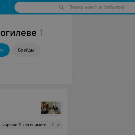
Поиск мест и событий
Могилеве
1
ки
Брейды
перезвонила и предложила прийти пораньше на освободившееся место!
Еще