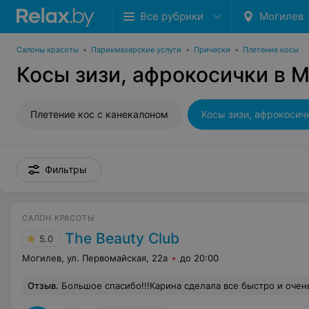
Все рубрики
Могилев
Салоны красоты
•
Парикмахерские услуги
•
Прически
•
Плетение косы
Косы зизи, афрокосички в 
Плетение кос с канекалоном
Косы зизи, афрокосич
Фильтры
САЛОН КРАСОТЫ
The Beauty Club
5.0
Могилев, ул. Первомайская, 22а
до 20:00
Отзыв
.
Большое спасибо!!!Карина сделала все быстро и очень хорошо!Была внимательна к выбору цвета, формы!Благодарю!И,спасибо, девушке администратору,которая 